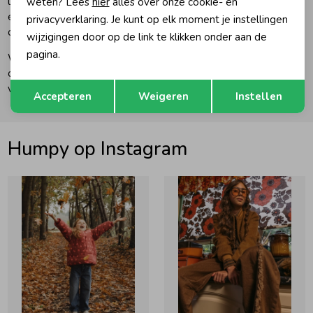
levering en onze uitstekende klantenservice vertrouwen wij
weten? Lees
hier
alles over onze cookie- en
erop aan je wensen te voldoen. Kortom voor kinderkleding
privacyverklaring. Je kunt op elk moment je instellingen
online helpen wij je graag!
wijzigingen door op de link te klikken onder aan de
pagina.
Wij wensen je heel veel winkel plezier tijdens je bezoek aan
onze webwinkel en we zien je natuurlijk graag terug voor een
Opslaan
Terug
volgend bezoek!
Accepteren
Weigeren
Instellen
Humpy op Instagram