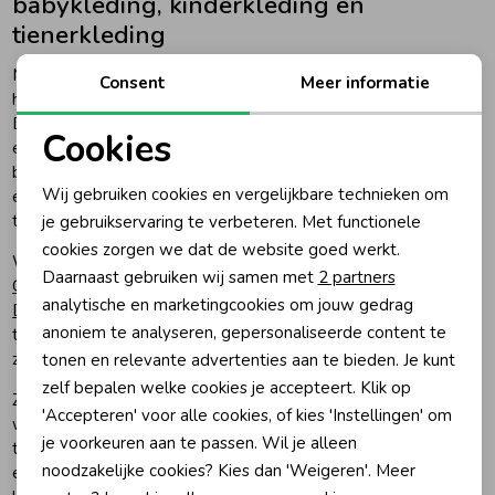
babykleding, kinderkleding en
tienerkleding
Met veel plezier verkopen wij al ruim 50 jaar de leukste en
Consent
Meer informatie
hipste babykleding en kinderkleding voor jongens en meisjes.
Dit doen wij niet alleen vanuit onze twee winkels in Katwijk
Cookies
en Noordwijk maar ook vanuit onze webwinkel! Met trots
Noodzakelijke cookies
bieden wij je een breed assortiment van exclusieve, bekende
Wij gebruiken cookies en vergelijkbare technieken om
en hippe merken op het gebied van baby-, kinder- en
Personalisatie cookies
tienerkleding vanaf maat 44 t/m maat 188.
je gebruikservaring te verbeteren. Met functionele
cookies zorgen we dat de website goed werkt.
Analytische cookies
Wij verkopen onder andere kinderkleding van de merken
Daarnaast gebruiken wij samen met
2 partners
Gymp
,
Z8
,
Feetje
,
Indian Blue Jeans
,
Tommy Hilfiger
,
Marketing cookies
analytische en marketingcookies om jouw gedrag
Daily7
en
Jubel
. Naast de nieuwste kindermode kun je bij ons
anoniem te analyseren, gepersonaliseerde content te
terecht voor kinderschoenen, cadeaus en tal van accessoires
zoals riemen, bretels, knuffels, tassen, hoeden en petten.
tonen en relevante advertenties aan te bieden. Je kunt
zelf bepalen welke cookies je accepteert. Klik op
Zoals je van ons gewend bent staat service ook in onze
'Accepteren' voor alle cookies, of kies 'Instellingen' om
webwinkel centraal en wij streven er naar je 100% tevreden
je voorkeuren aan te passen. Wil je alleen
te stellen. Door een uitgebreide en up-to-date collectie van
noodzakelijke cookies? Kies dan 'Weigeren'. Meer
exclusieve kinderkleding online, lage verzendkosten, snelle