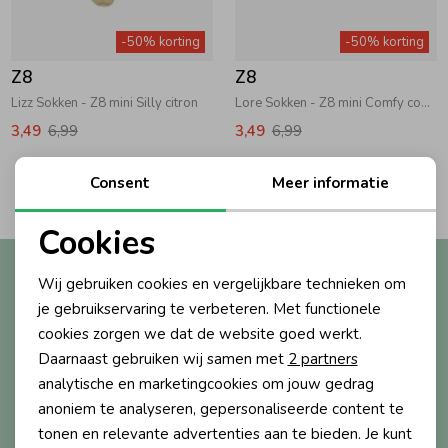
Zwemkleding
Zwemkleding
Cadeaubonnen
Winterjassen
Zwemvesten & Zwembandjes
Winterjassen
-50% korting
-50% korting
Z8
Z8
Jassen
Jassen
Haaraccessoires
Zomerjassen
Zomerjassen
Lizz Sokken - Z8 mini Silly citron
Lore Sokken - Z8 mini Comfy cosmic
3,49
6,99
3,49
6,99
Vesten
Vesten
Kledingaccessoires
1
Consent
Meer informatie
Filters
Overhemden
Overhemden
Babyaccessoires
Cookies
Noodzakelijke cookies
Altijd als eerste op de hoogte?
Wij gebruiken cookies en vergelijkbare technieken om
Colberts & Gilets
Jurken
Verzorgingsproducten
Personalisatie cookies
Ontvang nieuwe collecties, exclusieve acties én direct
je gebruikservaring te verbeteren. Met functionele
10% korting* op je eerste bestelling.
cookies zorgen we dat de website goed werkt.
Analytische cookies
Boxpakjes
Rokken & Skorts
Beenmode
Daarnaast gebruiken wij samen met
2 partners
Marketing cookies
analytische en marketingcookies om jouw gedrag
anoniem te analyseren, gepersonaliseerde content te
Aanmelden
Rompers
Jumpsuits
Winteraccessoires
tonen en relevante advertenties aan te bieden. Je kunt