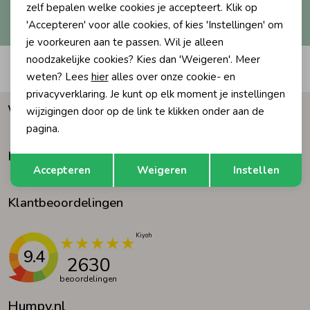
Hoe we met je data omgaan? Bekijk dit in onze
zelf bepalen welke cookies je accepteert. Klik op
privacyverklaring.
'Accepteren' voor alle cookies, of kies 'Instellingen' om
Ondergoed
Blouses
je voorkeuren aan te passen. Wil je alleen
noodzakelijke cookies? Kies dan 'Weigeren'. Meer
Automatisch sparen voor korting
Regenkleding &-laarzen
Blazers & Gilets
weten? Lees
hier
alles over onze cookie- en
privacyverklaring. Je kunt op elk moment je instellingen
Waarom Humpy?
wijzigingen door op de link te klikken onder aan de
Zomeraccessoires
Leggings
pagina.
Klantenservice
Opslaan
Terug
Kledingaccessoires
Boxpakjes
Accepteren
Weigeren
Instellen
Klantbeoordelingen
Beenmode
Rompers
Ondergoed
9.4
2630
beoordelingen
Regenkleding &-laarzen
Humpy.nl