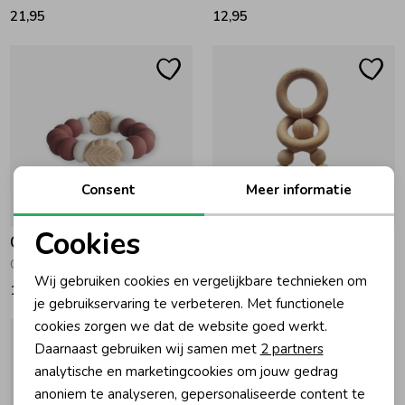
21,95
12,95
Ondergoed
Blouses
Regenkleding &-laarzen
Blazers & Gilets
Zomeraccessoires
Leggings
Consent
Meer informatie
Kledingaccessoires
Boxpakjes
Cookies
Chewies and More
Chewies and More
Noodzakelijke cookies
Cool Leaf Chewie Blush
Chewie Long Rattle Navaho
Beenmode
Rompers
Wij gebruiken cookies en vergelijkbare technieken om
14,95
19,95
Personalisatie cookies
je gebruikservaring te verbeteren. Met functionele
cookies zorgen we dat de website goed werkt.
Ondergoed
Analytische cookies
Daarnaast gebruiken wij samen met
2 partners
Marketing cookies
analytische en marketingcookies om jouw gedrag
Regenkleding &-laarzen
anoniem te analyseren, gepersonaliseerde content te