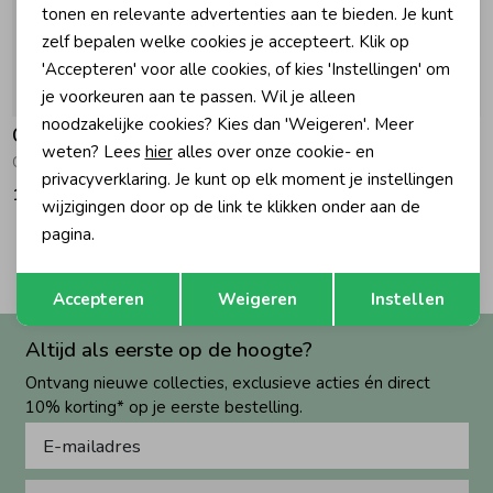
tonen en relevante advertenties aan te bieden. Je kunt
zelf bepalen welke cookies je accepteert. Klik op
Zomeraccessoires
'Accepteren' voor alle cookies, of kies 'Instellingen' om
je voorkeuren aan te passen. Wil je alleen
Kledingaccessoires
noodzakelijke cookies? Kies dan 'Weigeren'. Meer
Chewies and More
Chewies and More
weten? Lees
hier
alles over onze cookie- en
Chewie Clip Silicone Beads Ombre Rose
Round & Lentil Sea Clip Sea
privacyverklaring. Je kunt op elk moment je instellingen
Beenmode
17,95
17,95
wijzigingen door op de link te klikken onder aan de
pagina.
1
Filters
Winteraccessoires
Opslaan
Terug
Accepteren
Weigeren
Instellen
Altijd als eerste op de hoogte?
Ontvang nieuwe collecties, exclusieve acties én direct
10% korting* op je eerste bestelling.