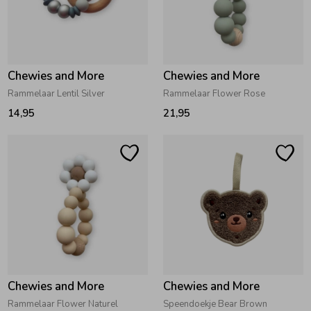
Zwemkleding
Zwemkleding
Cadeaubonnen
Winterjassen
Zwemvesten & Zwembandjes
Winterjassen
Jassen
Jassen
Haaraccessoires
Zomerjassen
Zomerjassen
Chewies and More
Chewies and More
Rammelaar Lentil Silver
Rammelaar Flower Rose
Vesten
Vesten
Kledingaccessoires
14,95
21,95
Overhemden
Overhemden
Babyaccessoires
Colberts & Gilets
Jurken
Verzorgingsproducten
Boxpakjes
Rokken & Skorts
Beenmode
Chewies and More
Chewies and More
Rompers
Jumpsuits
Winteraccessoires
Rammelaar Flower Naturel
Speendoekje Bear Brown