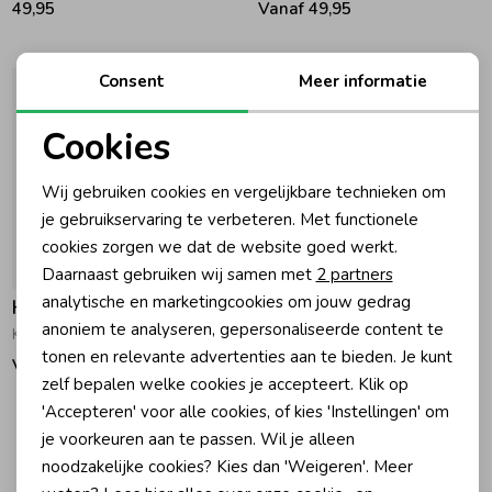
49,95
Vanaf 49,95
Ondergoed
Blouses
Consent
Meer informatie
Regenkleding &-laarzen
Blazers & Gilets
Cookies
Noodzakelijke cookies
Zomeraccessoires
Leggings
Wij gebruiken cookies en vergelijkbare technieken om
Personalisatie cookies
je gebruikservaring te verbeteren. Met functionele
cookies zorgen we dat de website goed werkt.
Analytische cookies
Kledingaccessoires
Boxpakjes
Daarnaast gebruiken wij samen met
2 partners
Marketing cookies
analytische en marketingcookies om jouw gedrag
Hublot
Beenmode
Rompers
anoniem te analyseren, gepersonaliseerde content te
Kinder Regenjas Ecume
tonen en relevante advertenties aan te bieden. Je kunt
Vanaf 49,95
zelf bepalen welke cookies je accepteert. Klik op
Ondergoed
'Accepteren' voor alle cookies, of kies 'Instellingen' om
je voorkeuren aan te passen. Wil je alleen
1
Filters
noodzakelijke cookies? Kies dan 'Weigeren'. Meer
Regenkleding &-laarzen