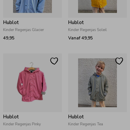
Zwemkleding
Zwemkleding
Cadeaubonnen
Winterjassen
Zwemvesten & Zwembandjes
Winterjassen
Hublot
Hublot
Jassen
Jassen
Haaraccessoires
Zomerjassen
Zomerjassen
Kinder Regenjas Glacier
Kinder Regenjas Soleil
49,95
Vanaf 49,95
Vesten
Vesten
Kledingaccessoires
Overhemden
Overhemden
Babyaccessoires
Colberts & Gilets
Jurken
Verzorgingsproducten
Boxpakjes
Rokken & Skorts
Beenmode
Hublot
Hublot
Rompers
Jumpsuits
Winteraccessoires
Kinder Regenjas Pinky
Kinder Regenjas Tea