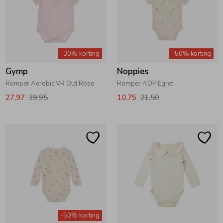
-30% korting
-50% korting
Gymp
Noppies
Romper Aerobic VR Old Rose
Romper AOP Egret
27,97
39,95
10,75
21,50
-50% korting