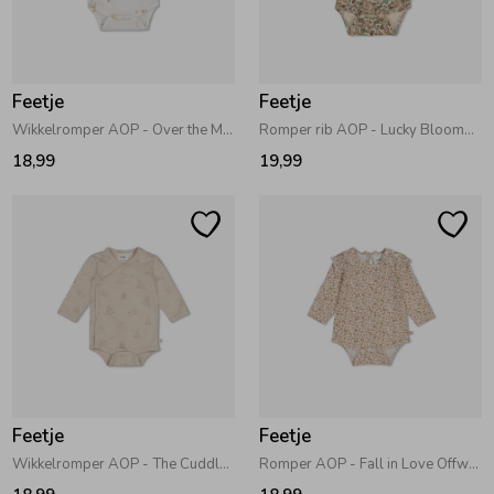
Zwemkleding
Zwemkleding
Cadeaubonnen
Winterjassen
Zwemvesten & Zwembandjes
Winterjassen
Feetje
Feetje
Jassen
Jassen
Haaraccessoires
Zomerjassen
Zomerjassen
Wikkelromper AOP - Over the Moon for You Offwhite
Romper rib AOP - Lucky Bloombird Offwhite
18,99
19,99
Vesten
Vesten
Kledingaccessoires
Overhemden
Overhemden
Babyaccessoires
Colberts & Gilets
Jurken
Verzorgingsproducten
Boxpakjes
Rokken & Skorts
Beenmode
Feetje
Feetje
Rompers
Jumpsuits
Winteraccessoires
Wikkelromper AOP - The Cuddle Company Taupe melange
Romper AOP - Fall in Love Offwhite