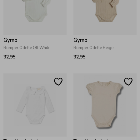
Zomeraccessoires
Kledingaccessoires
Gymp
Gymp
Romper Odette Off White
Romper Odette Beige
Beenmode
32,95
32,95
Winteraccessoires