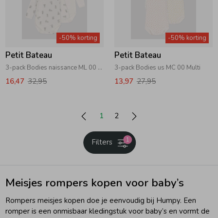
-50% korting
-50% korting
Petit Bateau
Petit Bateau
3-pack Bodies naissance ML 00 Wit/Grijs
3-pack Bodies us MC 00 Multi
16,47
32,95
13,97
27,95
1
2
1
Filters
Meisjes rompers kopen voor baby’s
Rompers meisjes kopen doe je eenvoudig bij Humpy. Een
romper is een onmisbaar kledingstuk voor baby’s en vormt de