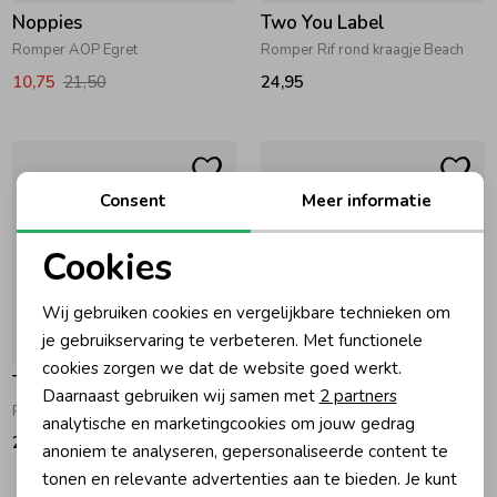
Noppies
Two You Label
Romper AOP Egret
Romper Rif rond kraagje Beach
10,75
21,50
24,95
Consent
Meer informatie
Cookies
Noodzakelijke cookies
Wij gebruiken cookies en vergelijkbare technieken om
Personalisatie cookies
je gebruikservaring te verbeteren. Met functionele
cookies zorgen we dat de website goed werkt.
Analytische cookies
Two You Label
Two You Label
Daarnaast gebruiken wij samen met
2 partners
Romper Flora White
Romper Flora Beach
Marketing cookies
analytische en marketingcookies om jouw gedrag
24,95
24,95
anoniem te analyseren, gepersonaliseerde content te
tonen en relevante advertenties aan te bieden. Je kunt