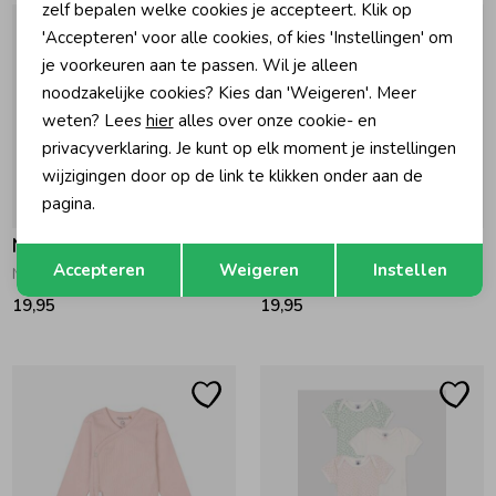
zelf bepalen welke cookies je accepteert. Klik op
'Accepteren' voor alle cookies, of kies 'Instellingen' om
je voorkeuren aan te passen. Wil je alleen
noodzakelijke cookies? Kies dan 'Weigeren'. Meer
weten? Lees
hier
alles over onze cookie- en
privacyverklaring. Je kunt op elk moment je instellingen
wijzigingen door op de link te klikken onder aan de
pagina.
Noppies
Noppies
Opslaan
Terug
Accepteren
Weigeren
Instellen
Nino Romper P611 Oatmeal Melange
Nino Romper P757 Taupe Melange
19,95
19,95