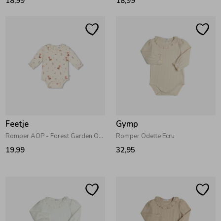
18,99
18,99
Ondergoed
Blouses
Regenkleding &-laarzen
Blazers & Gilets
Zomeraccessoires
Leggings
Kledingaccessoires
Boxpakjes
Feetje
Gymp
Romper AOP - Forest Garden Offwhite
Romper Odette Ecru
Beenmode
Rompers
19,99
32,95
Ondergoed
Regenkleding &-laarzen