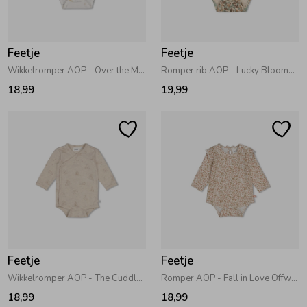
Zwemkleding
Zwemkleding
Cadeaubonnen
Winterjassen
Zwemvesten & Zwembandjes
Winterjassen
Feetje
Feetje
Jassen
Jassen
Haaraccessoires
Zomerjassen
Zomerjassen
Wikkelromper AOP - Over the Moon for You Offwhite
Romper rib AOP - Lucky Bloombird Offwhite
18,99
19,99
Vesten
Vesten
Kledingaccessoires
Overhemden
Overhemden
Babyaccessoires
Colberts & Gilets
Jurken
Verzorgingsproducten
Boxpakjes
Rokken & Skorts
Beenmode
Feetje
Feetje
Wikkelromper AOP - The Cuddle Company Taupe melange
Romper AOP - Fall in Love Offwhite
Rompers
Jumpsuits
Winteraccessoires
18,99
18,99