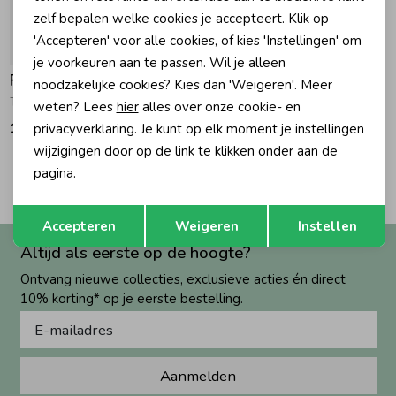
zelf bepalen welke cookies je accepteert. Klik op
Zomeraccessoires
'Accepteren' voor alle cookies, of kies 'Instellingen' om
je voorkeuren aan te passen. Wil je alleen
Feetje
noodzakelijke cookies? Kies dan 'Weigeren'. Meer
Kledingaccessoires
The Magic is in You - Wikkelromper 150 Roze
weten? Lees
hier
alles over onze cookie- en
14,99
privacyverklaring. Je kunt op elk moment je instellingen
wijzigingen door op de link te klikken onder aan de
Beenmode
2
pagina.
Filters
Opslaan
Terug
Winteraccessoires
Accepteren
Weigeren
Instellen
Altijd als eerste op de hoogte?
Ontvang nieuwe collecties, exclusieve acties én direct
10% korting* op je eerste bestelling.
Aanmelden