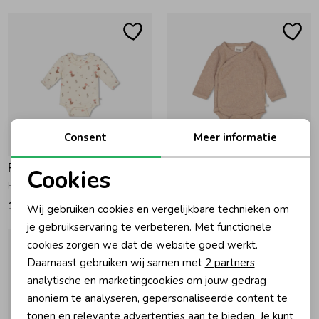
Ondergoed
Blouses
Regenkleding &-laarzen
Blazers & Gilets
Zomeraccessoires
Leggings
Consent
Meer informatie
Kledingaccessoires
Boxpakjes
Feetje
Feetje
Cookies
Romper AOP - Forest Garden Offwhite
The Magic is in You - Wikkelromper 730 Taupe melange
Noodzakelijke cookies
19,99
14,99
Wij gebruiken cookies en vergelijkbare technieken om
Beenmode
Rompers
Personalisatie cookies
je gebruikservaring te verbeteren. Met functionele
cookies zorgen we dat de website goed werkt.
Analytische cookies
Ondergoed
Daarnaast gebruiken wij samen met
2 partners
Marketing cookies
analytische en marketingcookies om jouw gedrag
anoniem te analyseren, gepersonaliseerde content te
Regenkleding &-laarzen
tonen en relevante advertenties aan te bieden. Je kunt