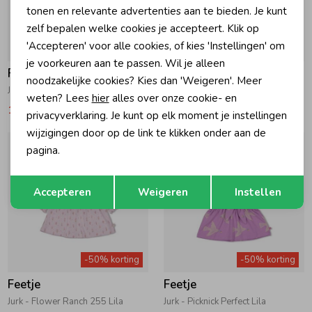
tonen en relevante advertenties aan te bieden. Je kunt
zelf bepalen welke cookies je accepteert. Klik op
'Accepteren' voor alle cookies, of kies 'Instellingen' om
-50% korting
-50% korting
je voorkeuren aan te passen. Wil je alleen
Feetje
Feetje
noodzakelijke cookies? Kies dan 'Weigeren'. Meer
Jurk - Let Your Dreams Blossom 300 Groen
Jurk - Rolling into Spring 150 Roze
weten? Lees
hier
alles over onze cookie- en
12,49
24,99
12,49
24,99
privacyverklaring. Je kunt op elk moment je instellingen
wijzigingen door op de link te klikken onder aan de
pagina.
Opslaan
Terug
Accepteren
Weigeren
Instellen
-50% korting
-50% korting
Feetje
Feetje
Jurk - Flower Ranch 255 Lila
Jurk - Picknick Perfect Lila