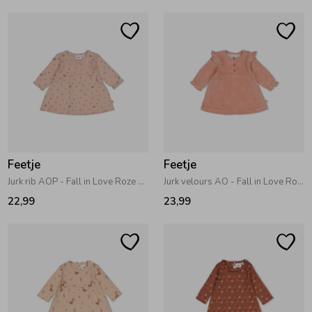
Ondergoed
Blouses
Regenkleding &-laarzen
Blazers & Gilets
Zomeraccessoires
Leggings
Kledingaccessoires
Boxpakjes
Feetje
Feetje
Jurk rib AOP - Fall in Love Roze melange
Jurk velours AO - Fall in Love Roze
22,99
23,99
Beenmode
Rompers
Ondergoed
Regenkleding &-laarzen