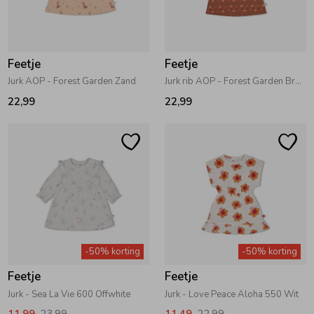
Zomeraccessoires
Feetje
Feetje
Kledingaccessoires
Jurk AOP - Forest Garden Zand
Jurk rib AOP - Forest Garden Bruin
22,99
22,99
Beenmode
Winteraccessoires
-50% korting
-50% korting
Feetje
Feetje
Jurk - Sea La Vie 600 Offwhite
Jurk - Love Peace Aloha 550 Wit
11,99
23,99
11,49
22,99