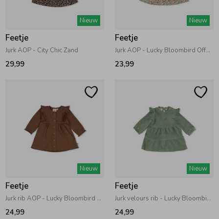
Zwemkleding
Zwemkleding
Cadeaubonnen
Winterjassen
Zwemvesten & Zwembandjes
Winterjassen
Nieuw
Nieuw
Feetje
Feetje
Jassen
Jassen
Haaraccessoires
Zomerjassen
Zomerjassen
Jurk AOP - City Chic Zand
Jurk AOP - Lucky Bloombird Offwhite
29,99
23,99
Vesten
Vesten
Kledingaccessoires
Overhemden
Overhemden
Babyaccessoires
Colberts & Gilets
Jurken
Verzorgingsproducten
Nieuw
Nieuw
Boxpakjes
Rokken & Skorts
Beenmode
Feetje
Feetje
Jurk rib AOP - Lucky Bloombird Bruin
Jurk velours rib - Lucky Bloombird Jade Groen
Rompers
Jumpsuits
Winteraccessoires
24,99
24,99