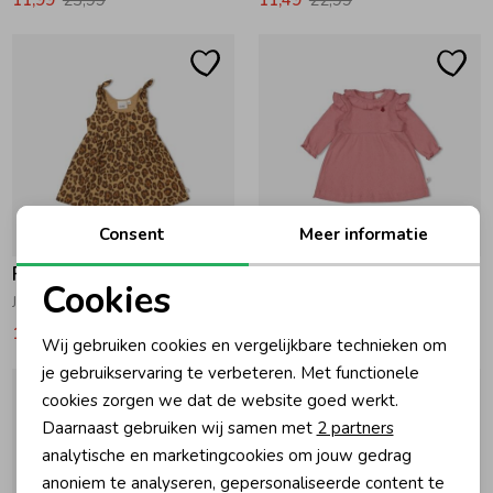
Consent
Meer informatie
-50% korting
-50% korting
Feetje
Feetje
Cookies
Jurk mousseline - Summer Woven 455 Camel
Jurk - Ladybug 150 Roze
Noodzakelijke cookies
12,49
24,99
11,99
23,99
Wij gebruiken cookies en vergelijkbare technieken om
Personalisatie cookies
je gebruikservaring te verbeteren. Met functionele
cookies zorgen we dat de website goed werkt.
Analytische cookies
Daarnaast gebruiken wij samen met
2 partners
Marketing cookies
analytische en marketingcookies om jouw gedrag
anoniem te analyseren, gepersonaliseerde content te