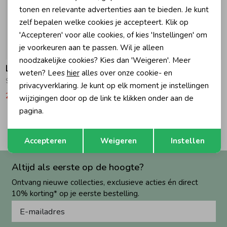
tonen en relevante advertenties aan te bieden. Je kunt
zelf bepalen welke cookies je accepteert. Klik op
Zomeraccessoires
'Accepteren' voor alle cookies, of kies 'Instellingen' om
je voorkeuren aan te passen. Wil je alleen
-50% korting
-50% korting
Kledingaccessoires
noodzakelijke cookies? Kies dan 'Weigeren'. Meer
Looxs 10Sixteen
Geisha
weten? Lees
hier
alles over onze cookie- en
Skort 608 Star
Skort PU 000999 - black
privacyverklaring. Je kunt op elk moment je instellingen
Beenmode
29,97
59,95
29,99
59,99
wijzigingen door op de link te klikken onder aan de
pagina.
1
Winteraccessoires
Filters
Opslaan
Terug
Accepteren
Weigeren
Instellen
Altijd als eerste op de hoogte?
Ontvang nieuwe collecties, exclusieve acties én direct
10% korting* op je eerste bestelling.