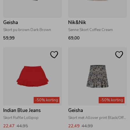
Zwemkleding
Zwemkleding
Cadeaubonnen
Winterjassen
Zwemvesten & Zwembandjes
Winterjassen
Geisha
Nik&Nik
Jassen
Jassen
Haaraccessoires
Zomerjassen
Zomerjassen
Skort pu brown Dark Brown
Senne Skort Coffee Cream
59,99
69,00
Vesten
Vesten
Kledingaccessoires
Overhemden
Overhemden
Babyaccessoires
Colberts & Gilets
Jurken
Verzorgingsproducten
-50% korting
-50% korting
Boxpakjes
Rokken & Skorts
Beenmode
Indian Blue Jeans
Geisha
Skort Ruffle Lollipop
Skort met Allover print Black/Off-White
Rompers
Jumpsuits
Winteraccessoires
22,47
44,95
22,49
44,99