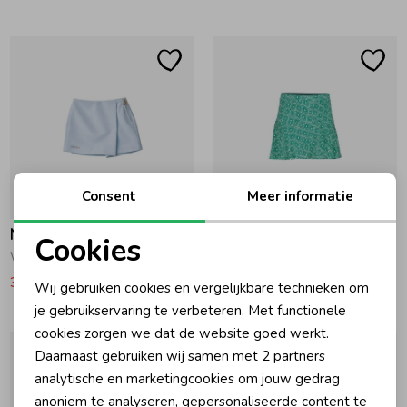
Ondergoed
Blouses
Regenkleding &-laarzen
Blazers & Gilets
Zomeraccessoires
Leggings
Consent
Meer informatie
-50% korting
-50% korting
Kledingaccessoires
Boxpakjes
Nik&Nik
Geisha
Cookies
Weva Skort 7069 Skyway
Skort met Allover print Emerald/Off-White
Noodzakelijke cookies
Beenmode
Rompers
31,00
62,00
22,49
44,99
Wij gebruiken cookies en vergelijkbare technieken om
Personalisatie cookies
je gebruikservaring te verbeteren. Met functionele
Ondergoed
cookies zorgen we dat de website goed werkt.
Analytische cookies
Daarnaast gebruiken wij samen met
2 partners
Marketing cookies
analytische en marketingcookies om jouw gedrag
Regenkleding &-laarzen
anoniem te analyseren, gepersonaliseerde content te