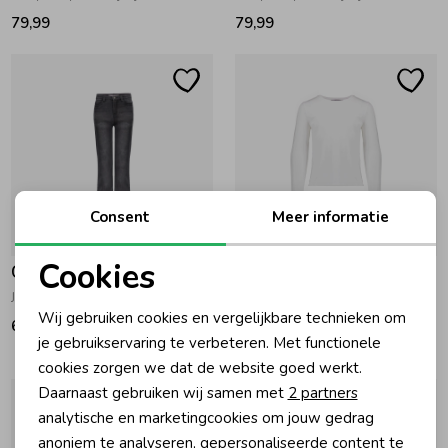
79,99
79,99
Consent
Meer informatie
Nieuw
Nieuw
Cookies
Geisha
Geisha
Noodzakelijke cookies
Jeans jogg Dark Grey Denim
Shirt LS lace at sleeve Off-White
Wij gebruiken cookies en vergelijkbare technieken om
69,99
44,99
Personalisatie cookies
je gebruikservaring te verbeteren. Met functionele
cookies zorgen we dat de website goed werkt.
Analytische cookies
Daarnaast gebruiken wij samen met
2 partners
Marketing cookies
analytische en marketingcookies om jouw gedrag
anoniem te analyseren, gepersonaliseerde content te