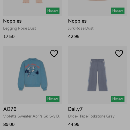
Nieuw
Nieuw
Ondergoed
Blouses
Noppies
Noppies
Legging Rose Dust
Jurk Rose Dust
Regenkleding &-laarzen
Blazers & Gilets
17,50
42,95
Zomeraccessoires
Leggings
Kledingaccessoires
Boxpakjes
Beenmode
Rompers
Nieuw
Nieuw
Ondergoed
AO76
Daily7
Violetta Sweater Apr?s Ski Sky Blue
Broek Tape Folkstone Gray
Regenkleding &-laarzen
89,00
44,95