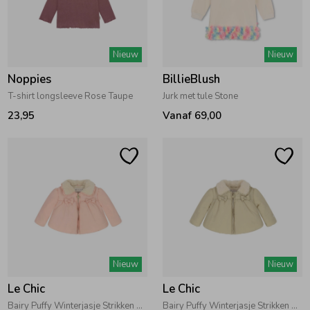
Nieuw
Nieuw
Noppies
BillieBlush
T-shirt longsleeve Rose Taupe
Jurk met tule Stone
23,95
Vanaf 69,00
Nieuw
Nieuw
Le Chic
Le Chic
Bairy Puffy Winterjasje Strikken Pink Crystal
Bairy Puffy Winterjasje Strikken Dune Delight