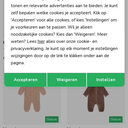
tonen en relevante advertenties aan te bieden. Je kunt
zelf bepalen welke cookies je accepteert. Klik op
'Accepteren' voor alle cookies, of kies 'Instellingen' om
je voorkeuren aan te passen. Wil je alleen
Nieuw
Nieuw
noodzakelijke cookies? Kies dan 'Weigeren'. Meer
weten? Lees
hier
alles over onze cookie- en
Geisha
Geisha
privacyverklaring. Je kunt op elk moment je instellingen
Top lace San Diego ss Off-White/Brown
Dress sweat Burgundy
wijzigingen door op de link te klikken onder aan de
49,99
69,99
pagina.
Opslaan
Terug
Accepteren
Weigeren
Instellen
Nieuw
Nieuw