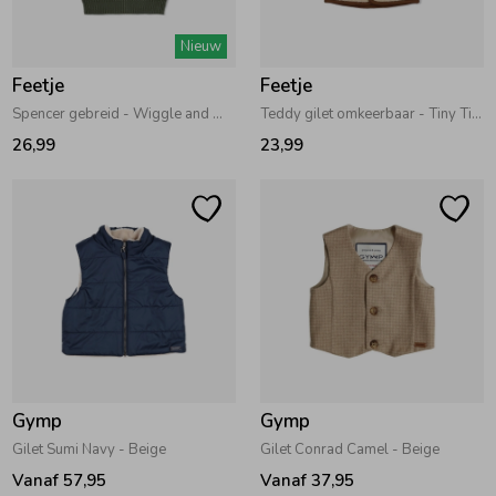
Zwemkleding
Zwemkleding
Cadeaubonnen
Winterjassen
Zwemvesten & Zwembandjes
Winterjassen
Nieuw
Feetje
Feetje
Jassen
Jassen
Haaraccessoires
Zomerjassen
Zomerjassen
Spencer gebreid - Wiggle and Waddle Groen
Teddy gilet omkeerbaar - Tiny Timber Tales Offwhite
26,99
23,99
Vesten
Vesten
Kledingaccessoires
Overhemden
Overhemden
Babyaccessoires
Colberts & Gilets
Jurken
Verzorgingsproducten
Boxpakjes
Rokken & Skorts
Beenmode
Gymp
Gymp
Gilet Sumi Navy - Beige
Gilet Conrad Camel - Beige
Rompers
Jumpsuits
Winteraccessoires
Vanaf 57,95
Vanaf 37,95