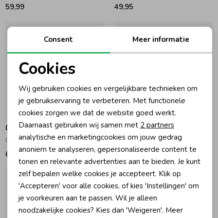
59,99
49,95
Consent
Meer informatie
Cookies
Noodzakelijke cookies
Wij gebruiken cookies en vergelijkbare technieken om
Personalisatie cookies
je gebruikservaring te verbeteren. Met functionele
cookies zorgen we dat de website goed werkt.
Analytische cookies
Daarnaast gebruiken wij samen met
2 partners
Gymp
Gymp
Marketing cookies
analytische en marketingcookies om jouw gedrag
Gilet Ibo B Blue
Gilet Ringo LGN Pale Green
anoniem te analyseren, gepersonaliseerde content te
69,95
64,95
tonen en relevante advertenties aan te bieden. Je kunt
zelf bepalen welke cookies je accepteert. Klik op
'Accepteren' voor alle cookies, of kies 'Instellingen' om
je voorkeuren aan te passen. Wil je alleen
noodzakelijke cookies? Kies dan 'Weigeren'. Meer