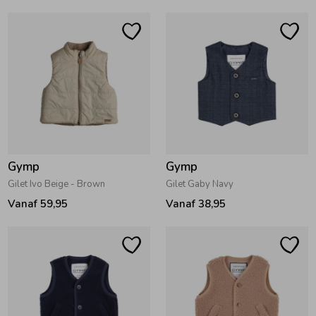
Ondergoed
Blouses
Regenkleding &-laarzen
Blazers & Gilets
Zomeraccessoires
Leggings
Kledingaccessoires
Boxpakjes
Gymp
Gymp
Gilet Ivo Beige - Brown
Gilet Gaby Navy
Vanaf 59,95
Vanaf 38,95
Beenmode
Rompers
Ondergoed
Regenkleding &-laarzen