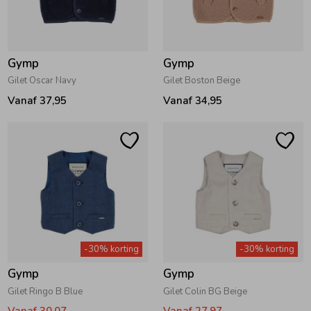
Zomeraccessoires
Gymp
Gymp
Kledingaccessoires
Gilet Oscar Navy
Gilet Boston Beige
Vanaf 37,95
Vanaf 34,95
Beenmode
Winteraccessoires
-30% korting
-30% korting
Gymp
Gymp
Gilet Ringo B Blue
Gilet Colin BG Beige
Vanaf 30,07
Vanaf 27,97