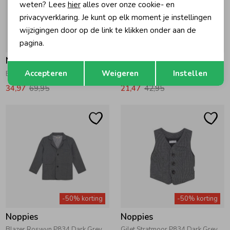
weten? Lees
hier
alles over onze cookie- en
privacyverklaring. Je kunt op elk moment je instellingen
wijzigingen door op de link te klikken onder aan de
pagina.
-50% korting
-50% korting
Noppies
Noppies
Opslaan
Terug
Accepteren
Weigeren
Instellen
Blazer Russells N436 Herringb. Pattern D.Green
Gilet Rumson P287 Grey Melange
34,97
69,95
21,47
42,95
-50% korting
-50% korting
Noppies
Noppies
Blazer Roswyn P834 Dark Grey Melange
Gilet Stratmoor P834 Dark Grey Melange