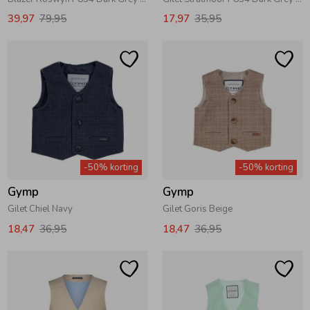
39,97
79,95
17,97
35,95
-50% korting
-50% korting
Gymp
Gymp
Gilet Chiel Navy
Gilet Goris Beige
18,47
36,95
18,47
36,95