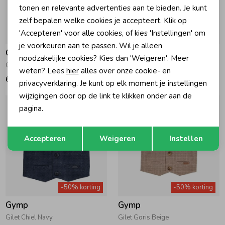
tonen en relevante advertenties aan te bieden. Je kunt
zelf bepalen welke cookies je accepteert. Klik op
'Accepteren' voor alle cookies, of kies 'Instellingen' om
je voorkeuren aan te passen. Wil je alleen
Gymp
Gymp
noodzakelijke cookies? Kies dan 'Weigeren'. Meer
Gilet Ibo B Blue
Gilet Ringo LGN Pale Green
weten? Lees
hier
alles over onze cookie- en
69,95
64,95
privacyverklaring. Je kunt op elk moment je instellingen
wijzigingen door op de link te klikken onder aan de
pagina.
Opslaan
Terug
Accepteren
Weigeren
Instellen
-50% korting
-50% korting
Gymp
Gymp
Gilet Chiel Navy
Gilet Goris Beige