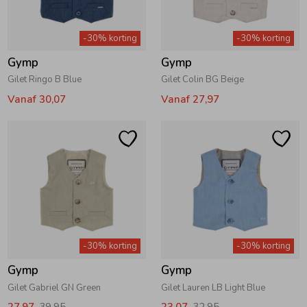
Zomeraccessoires
-30% korting
-30% korting
Gymp
Gymp
Kledingaccessoires
Gilet Ringo B Blue
Gilet Colin BG Beige
Vanaf 30,07
Vanaf 27,97
Beenmode
Winteraccessoires
-30% korting
-30% korting
Gymp
Gymp
Gilet Gabriel GN Green
Gilet Lauren LB Light Blue
27,97
39,95
23,07
32,95