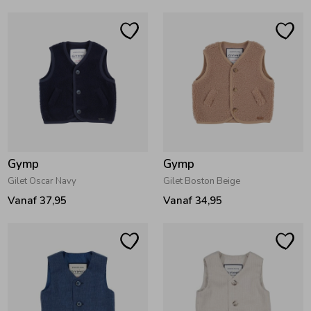
Ondergoed
Blouses
Regenkleding &-laarzen
Blazers & Gilets
Zomeraccessoires
Leggings
Kledingaccessoires
Boxpakjes
Gymp
Gymp
Gilet Oscar Navy
Gilet Boston Beige
Vanaf 37,95
Vanaf 34,95
Beenmode
Rompers
Ondergoed
Regenkleding &-laarzen