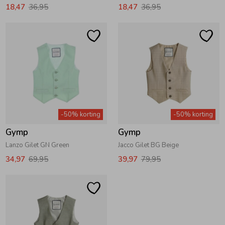
18,47
36,95
18,47
36,95
-50% korting
-50% korting
Gymp
Gymp
Lanzo Gilet GN Green
Jacco Gilet BG Beige
34,97
69,95
39,97
79,95