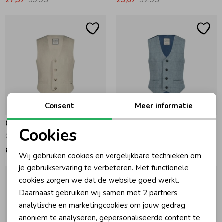
Consent
Meer informatie
Gymp
Gymp
Cookies
Gilet Colin BG Beige
Gilet Zack B Blue
Noodzakelijke cookies
69,95
49,95
Wij gebruiken cookies en vergelijkbare technieken om
Personalisatie cookies
je gebruikservaring te verbeteren. Met functionele
cookies zorgen we dat de website goed werkt.
Analytische cookies
Daarnaast gebruiken wij samen met
2 partners
Marketing cookies
analytische en marketingcookies om jouw gedrag
anoniem te analyseren, gepersonaliseerde content te