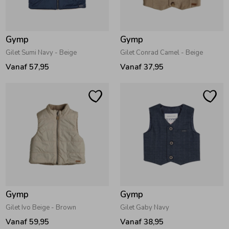
Zwemkleding
Zwemkleding
Cadeaubonnen
Winterjassen
Zwemvesten & Zwembandjes
Winterjassen
Gymp
Gymp
Jassen
Jassen
Haaraccessoires
Zomerjassen
Zomerjassen
Gilet Sumi Navy - Beige
Gilet Conrad Camel - Beige
Vanaf 57,95
Vanaf 37,95
Vesten
Vesten
Kledingaccessoires
Overhemden
Overhemden
Babyaccessoires
Colberts & Gilets
Jurken
Verzorgingsproducten
Boxpakjes
Rokken & Skorts
Beenmode
Gymp
Gymp
Gilet Ivo Beige - Brown
Gilet Gaby Navy
Rompers
Jumpsuits
Winteraccessoires
Vanaf 59,95
Vanaf 38,95