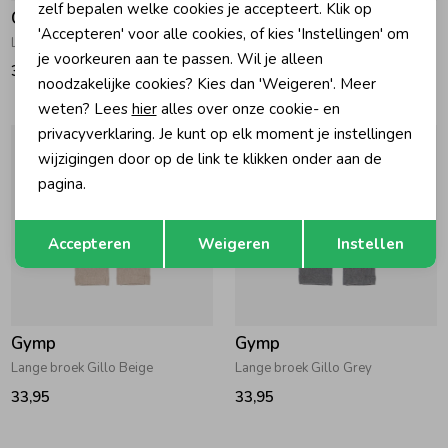
zelf bepalen welke cookies je accepteert. Klik op
Gymp
Gymp
'Accepteren' voor alle cookies, of kies 'Instellingen' om
Lange broek Iglo Grey Melange
Lange broek Gillo Navy
je voorkeuren aan te passen. Wil je alleen
36,95
33,95
noodzakelijke cookies? Kies dan 'Weigeren'. Meer
weten? Lees
hier
alles over onze cookie- en
privacyverklaring. Je kunt op elk moment je instellingen
wijzigingen door op de link te klikken onder aan de
pagina.
Opslaan
Terug
Accepteren
Weigeren
Instellen
Gymp
Gymp
Lange broek Gillo Beige
Lange broek Gillo Grey
33,95
33,95