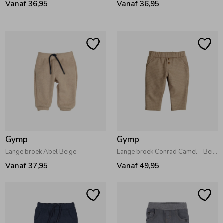
Vanaf 36,95
Vanaf 36,95
Ondergoed
Blouses
Regenkleding &-laarzen
Blazers & Gilets
Zomeraccessoires
Leggings
Kledingaccessoires
Boxpakjes
Gymp
Gymp
Beenmode
Rompers
Lange broek Abel Beige
Lange broek Conrad Camel - Beige
Vanaf 37,95
Vanaf 49,95
Ondergoed
Regenkleding &-laarzen