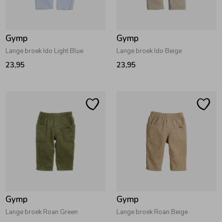
Zwemkleding
Zwemkleding
Cadeaubonnen
Winterjassen
Zwemvesten & Zwembandjes
Winterjassen
Gymp
Gymp
Jassen
Jassen
Haaraccessoires
Zomerjassen
Zomerjassen
Lange broek Ido Light Blue
Lange broek Ido Beige
23,95
23,95
Vesten
Vesten
Kledingaccessoires
Overhemden
Overhemden
Babyaccessoires
Colberts & Gilets
Jurken
Verzorgingsproducten
Boxpakjes
Rokken & Skorts
Beenmode
Gymp
Gymp
Rompers
Jumpsuits
Winteraccessoires
Lange broek Roan Green
Lange broek Roan Beige