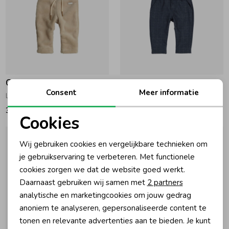
Gymp
Gymp
Consent
Meer informatie
Lange broek Norton Beige
Lange broek Gaby Navy
37,95
Vanaf 42,95
Cookies
Noodzakelijke cookies
Wij gebruiken cookies en vergelijkbare technieken om
Personalisatie cookies
je gebruikservaring te verbeteren. Met functionele
cookies zorgen we dat de website goed werkt.
Analytische cookies
Daarnaast gebruiken wij samen met
2 partners
Marketing cookies
analytische en marketingcookies om jouw gedrag
anoniem te analyseren, gepersonaliseerde content te
tonen en relevante advertenties aan te bieden. Je kunt