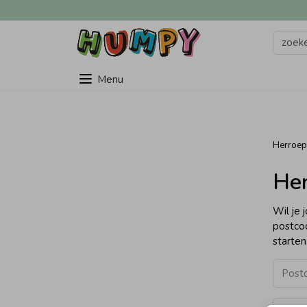
Menu
Herroe
Her
Wil je 
postcod
starten
Post