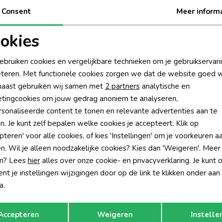
rnummer*
Consent
Meer inform
Starten
okies
oodzakelijke cookies
Personalisatie cookies
ebruiken cookies en vergelijkbare technieken om je gebruikservari
teren. Met functionele cookies zorgen we dat de website goed w
nalytische cookies
Marketing cookies
aast gebruiken wij samen met
2 partners
analytische en
?
tingcookies om jouw gedrag anoniem te analyseren,
én direct 10% korting* op je
sonaliseerde content te tonen en relevante advertenties aan te
Hoe we met je data omgaan? Bek
n. Je kunt zelf bepalen welke cookies je accepteert. Klik op
pteren' voor alle cookies, of kies 'Instellingen' om je voorkeuren a
n. Wil je alleen noodzakelijke cookies? Kies dan 'Weigeren'. Meer
tisch sparen voor korting
Wij scoren een 9,4 op
n? Lees
hier
alles over onze cookie- en privacyverklaring. Je kunt 
t je instellingen wijzigingen door op de link te klikken onder aan
a.
rom Humpy?
Klantenservice
Opslaan
Terug
Accepteren
Weigeren
Instelle
n onze klanten beveelt ons
Algemene Voorwaarden