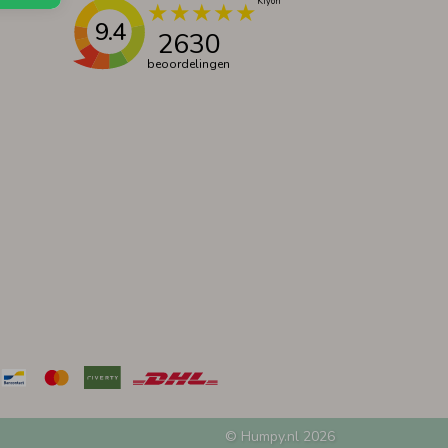
9.4
2630
beoordelingen
© Humpy.nl 2026