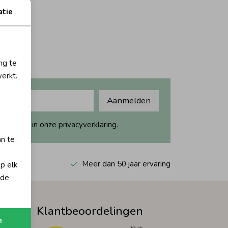
atie
ng te
erkt.
Aanmelden
ijk dit in onze privacyverklaring.
an te
 Kiyoh
Meer dan 50 jaar ervaring
op elk
 de
Klantbeoordelingen
n