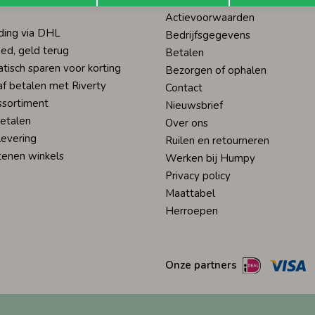
Actievoorwaarden
ding via DHL
Bedrijfsgegevens
ed, geld terug
Betalen
tisch sparen voor korting
Bezorgen of ophalen
af betalen met Riverty
Contact
ssortiment
Nieuwsbrief
betalen
Over ons
levering
Ruilen en retourneren
tenen winkels
Werken bij Humpy
Privacy policy
Maattabel
Herroepen
Onze partners