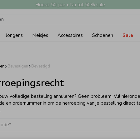
Hoera! 50 jaar • Nu tot 50% sale
Jongens
Meisjes
Accessoires
Schoenen
Sale
pen
Bevestigen
Bevestigd
roepingsrecht
jouw volledige bestelling annuleren? Geen probleem. Vul hieronde
e en ordernummer in om de herroeping van je bestelling direct t
.
code*