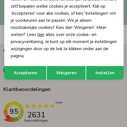
zelf bepalen welke cookies je accepteert. Klik op
Hoe we met je data omgaan? Bekijk dit in onze
Ondergoed
Blouses
'Accepteren' voor alle cookies, of kies 'Instellingen' om
privacyverklaring.
je voorkeuren aan te passen. Wil je alleen
noodzakelijke cookies? Kies dan 'Weigeren'. Meer
Regenkleding &-laarzen
Blazers & Gilets
Automatisch sparen voor korting
weten? Lees
hier
alles over onze cookie- en
privacyverklaring. Je kunt op elk moment je instellingen
Zomeraccessoires
Leggings
wijzigingen door op de link te klikken onder aan de
Waarom Humpy?
pagina.
Kledingaccessoires
Boxpakjes
Opslaan
Terug
Klantenservice
Accepteren
Weigeren
Instellen
Beenmode
Rompers
Klantbeoordelingen
Ondergoed
9.5
2631
beoordelingen
Regenkleding &-laarzen