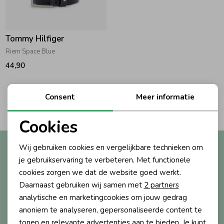
Zwemkleding
Zwemkleding
Cadeaubonnen
Winterjassen
Zwemvesten & Zwembandjes
Winterjassen
Tommy Hilfiger
Jassen
Jassen
Haaraccessoires
Zomerjassen
Zomerjassen
Riem Space Blue
44,90
Vesten
Vesten
Kledingaccessoires
Consent
Meer informatie
1
Filters
Overhemden
Overhemden
Babyaccessoires
Cookies
Noodzakelijke cookies
Altijd als eerste op de hoogte?
Colberts & Gilets
Jurken
Verzorgingsproducten
Wij gebruiken cookies en vergelijkbare technieken om
Personalisatie cookies
je gebruikservaring te verbeteren. Met functionele
Ontvang nieuwe collecties, exclusieve acties én direct
cookies zorgen we dat de website goed werkt.
10% korting* op je eerste bestelling.
Analytische cookies
Boxpakjes
Rokken & Skorts
Beenmode
Daarnaast gebruiken wij samen met
2 partners
Marketing cookies
analytische en marketingcookies om jouw gedrag
anoniem te analyseren, gepersonaliseerde content te
Rompers
Jumpsuits
Winteraccessoires
Aanmelden
tonen en relevante advertenties aan te bieden. Je kunt