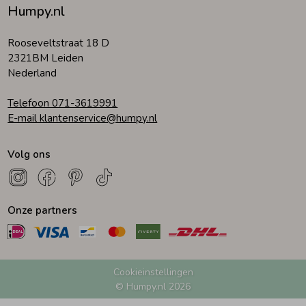
Humpy.nl
Zomeraccessoires
Rooseveltstraat 18 D
2321BM Leiden
Nederland
Kledingaccessoires
Telefoon 071-3619991
E-mail klantenservice@humpy.nl
Beenmode
Volg ons
Winteraccessoires
Onze partners
Cookieinstellingen
© Humpy.nl 2026