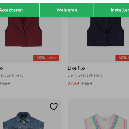
Opslaan
Terug
Accepteren
Weigeren
Instelle
-50% korting
-50% k
lo
Like Flo
let 615 Cherry
Demi Gilet 190 Navy
44,99
22,49
44,99