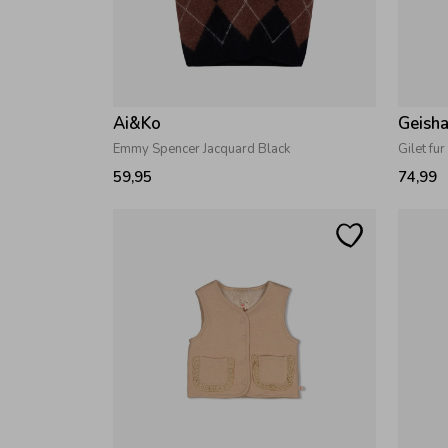
Ai&Ko
Geish
Emmy Spencer Jacquard Black
Gilet fu
59,95
74,99