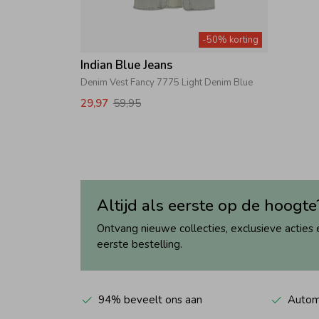
-50% korting
Indian Blue Jeans
Denim Vest Fancy 7775 Light Denim Blue
29,97
59,95
Altijd als eerste op de hoogte
Ontvang nieuwe collecties, exclusieve acties 
eerste bestelling.
94% beveelt ons aan
Automa