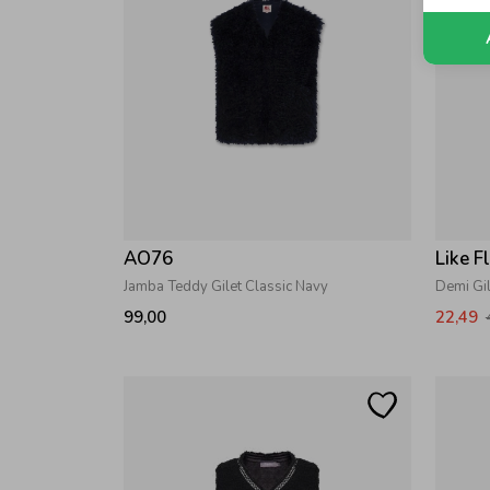
AO76
Like F
Jamba Teddy Gilet Classic Navy
Demi Gi
99,00
22,49