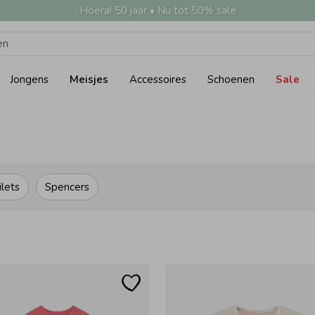
Hoera! 50 jaar • Nu tot 50% sale
Jongens
Meisjes
Accessoires
Schoenen
Sale
ilets
Spencers