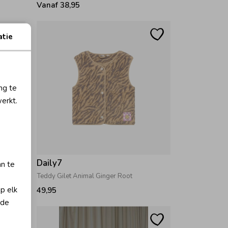
Vanaf 38,95
atie
ng te
erkt.
Daily7
an te
Teddy Gilet Animal Ginger Root
op elk
49,95
 de