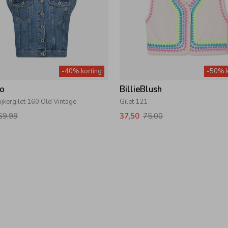
-40% korting
-50% k
no
BillieBlush
ijkergilet 160 Old Vintage
Gilet 121
69,99
37,50
75,00