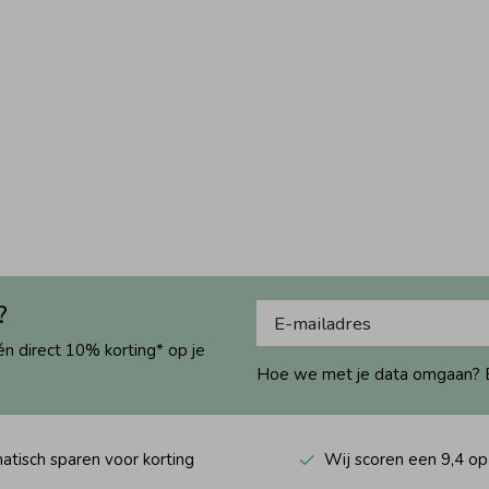
?
én direct 10% korting* op je
Hoe we met je data omgaan? Bek
tisch sparen voor korting
Wij scoren een 9,4 op