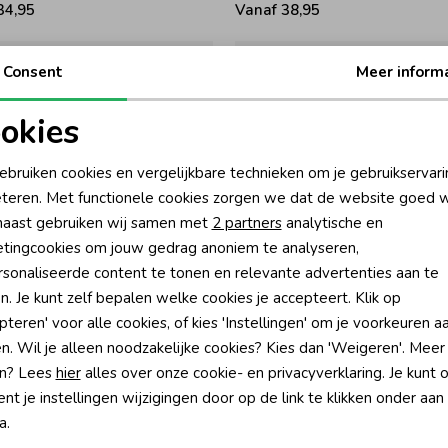
34,95
Vanaf 38,95
Consent
Meer inform
okies
oodzakelijke cookies
Personalisatie cookies
ebruiken cookies en vergelijkbare technieken om je gebruikservari
teren. Met functionele cookies zorgen we dat de website goed w
nalytische cookies
Marketing cookies
aast gebruiken wij samen met
2 partners
analytische en
tingcookies om jouw gedrag anoniem te analyseren,
sonaliseerde content te tonen en relevante advertenties aan te
n. Je kunt zelf bepalen welke cookies je accepteert. Klik op
Gymp
pteren' voor alle cookies, of kies 'Instellingen' om je voorkeuren a
stie Old Rose
Gilet Michelle Green
n. Wil je alleen noodzakelijke cookies? Kies dan 'Weigeren'. Meer
n? Lees
hier
alles over onze cookie- en privacyverklaring. Je kunt 
34,95
Vanaf 38,95
t je instellingen wijzigingen door op de link te klikken onder aan
a.