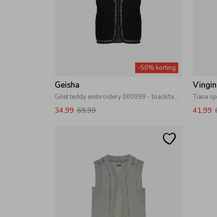
-50% korting
Geisha
Vingi
Gilet teddy embroidery 000999 - black/tape black zigzag
Tiana sp
34,99
69,99
41,99