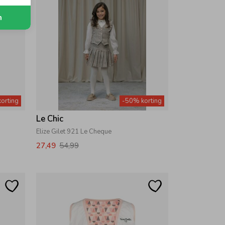
n
orting
-50% korting
Le Chic
Elize Gilet 921 Le Cheque
27,49
54,99