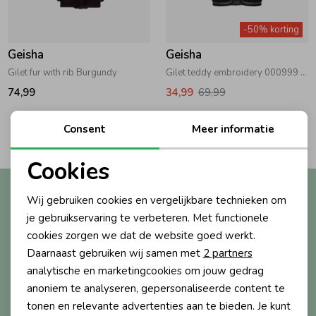
Zwemkleding
Zwemkleding
Cadeaubonnen
Winterjassen
Zwemvesten & Zwembandjes
Winterjassen
-50% korting
Geisha
Geisha
Jassen
Jassen
Haaraccessoires
Zomerjassen
Zomerjassen
Gilet fur with rib Burgundy
Gilet teddy embroidery 000999 - black/tape black zigzag
74,99
34,99
69,99
Vesten
Vesten
Kledingaccessoires
2
Consent
Meer informatie
Filters
Overhemden
Overhemden
Babyaccessoires
Cookies
Noodzakelijke cookies
Altijd als eerste op de hoogte?
Wij gebruiken cookies en vergelijkbare technieken om
Colberts & Gilets
Jurken
Verzorgingsproducten
Personalisatie cookies
Ontvang nieuwe collecties, exclusieve acties én direct
je gebruikservaring te verbeteren. Met functionele
10% korting* op je eerste bestelling.
cookies zorgen we dat de website goed werkt.
Analytische cookies
Boxpakjes
Rokken & Skorts
Beenmode
Daarnaast gebruiken wij samen met
2 partners
Marketing cookies
analytische en marketingcookies om jouw gedrag
anoniem te analyseren, gepersonaliseerde content te
Aanmelden
Rompers
Jumpsuits
Winteraccessoires
tonen en relevante advertenties aan te bieden. Je kunt