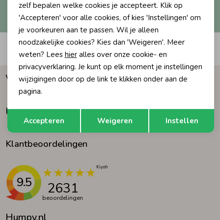
Hoe we met je data omgaan? Bekijk dit in onze
zelf bepalen welke cookies je accepteert. Klik op
privacyverklaring.
'Accepteren' voor alle cookies, of kies 'Instellingen' om
Ondergoed
Blouses
je voorkeuren aan te passen. Wil je alleen
noodzakelijke cookies? Kies dan 'Weigeren'. Meer
Automatisch sparen voor korting
Regenkleding &-laarzen
Blazers & Gilets
weten? Lees
hier
alles over onze cookie- en
privacyverklaring. Je kunt op elk moment je instellingen
Waarom Humpy?
wijzigingen door op de link te klikken onder aan de
Zomeraccessoires
Leggings
pagina.
Klantenservice
Opslaan
Terug
Kledingaccessoires
Boxpakjes
Accepteren
Weigeren
Instellen
Klantbeoordelingen
Beenmode
Rompers
Ondergoed
9.5
2631
beoordelingen
Regenkleding &-laarzen
Humpy.nl