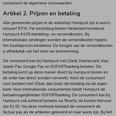
consument de algemene voorwaarden.
Zwemkleding
Zwemkleding
Cadeaubonnen
Winterjassen
Zwemvesten & Zwembandjes
Winterjassen
Artikel 2. Prijzen en betaling
Alle genoemde prijzen in de webshop Humpy.nl zijn in euro’s,
Jassen
Jassen
Haaraccessoires
Zomerjassen
Zomerjassen
inclusief BTW. Per bestelling binnen Nederland berekend
Humpy.nl €4,95 handeling- en verzendkosten. Bij
internationale zendingen worden de verzendkosten tijdens
Vesten
Vesten
Kledingaccessoires
het bestelproces berekend. De hoogte van de verzendkosten
is afhankelijk van het land van bestemming.
Overhemden
Overhemden
Babyaccessoires
De consument kan bij Humpy.nl met iDeal, Mastercard, Visa,
Apple Pay, Google Pay en SOFORTbanking betalen. De
betaling komt op deze manier direct bij Humpy.nl binnen en
Colberts & Gilets
Jurken
Verzorgingsproducten
de order kan direct worden verwerkt. Kiest de consument
voor betalen met iDeal, dan loopt de betaling via de eigen
bank. Voor internationale consumenten biedt Humpy.nl de
Boxpakjes
Rokken & Skorts
Beenmode
betaalmogelijkheden SOFORTbanking. De consument kan bij
Humpy.nl ook achteraf betalen via Riverty, de kosten hiervoor
zijn €1,50. Via deze methode betaald de consument de
Rompers
Jumpsuits
Winteraccessoires
factuur pas als de artikelen geleverd en naar wens zijn. Bij het