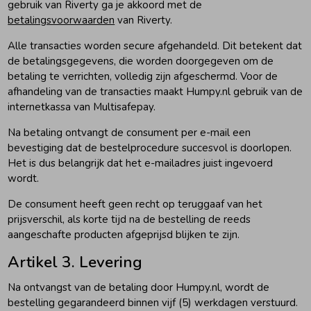
gebruik van Riverty ga je akkoord met de
betalingsvoorwaarden
van Riverty.
Ondergoed
Blouses
Alle transacties worden secure afgehandeld. Dit betekent dat
de betalingsgegevens, die worden doorgegeven om de
Regenkleding &-laarzen
Blazers & Gilets
betaling te verrichten, volledig zijn afgeschermd. Voor de
afhandeling van de transacties maakt Humpy.nl gebruik van de
internetkassa van Multisafepay.
Zomeraccessoires
Leggings
Na betaling ontvangt de consument per e-mail een
bevestiging dat de bestelprocedure succesvol is doorlopen.
Kledingaccessoires
Boxpakjes
Het is dus belangrijk dat het e-mailadres juist ingevoerd
wordt.
De consument heeft geen recht op teruggaaf van het
Beenmode
Rompers
prijsverschil, als korte tijd na de bestelling de reeds
aangeschafte producten afgeprijsd blijken te zijn.
Ondergoed
Artikel 3. Levering
Na ontvangst van de betaling door Humpy.nl, wordt de
Regenkleding &-laarzen
bestelling gegarandeerd binnen vijf (5) werkdagen verstuurd.