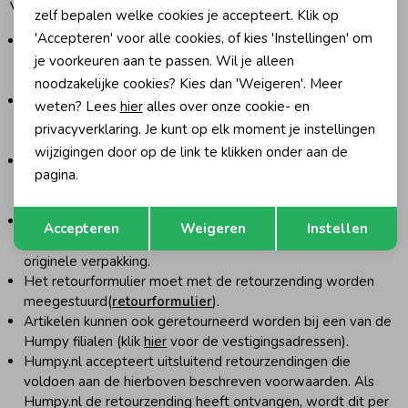
Voor retourzendingen gelden de volgende voorwaarden:
zelf bepalen welke cookies je accepteert. Klik op
'Accepteren' voor alle cookies, of kies 'Instellingen' om
De artikelen kunnen, op eigen kosten, worden
geretourneerd.
je voorkeuren aan te passen. Wil je alleen
Retouradres:
Rooseveltstraat 18 D, 2321 BM in Leiden
noodzakelijke cookies? Kies dan 'Weigeren'. Meer
Artikelen die via de webshop van Humpy.nl zijn gekocht,
weten? Lees
hier
alles over onze cookie- en
kunnen zonder opgaaf van reden worden geruild en/of
privacyverklaring. Je kunt op elk moment je instellingen
geretourneerd.
wijzigingen door op de link te klikken onder aan de
De artikelen moeten per omgaande, maar uiterlijk binnen
pagina.
veertien (14) werkdagen na ontvangst van de bestelling op
het bezorgadres, aan Humpy.nl geretourneerd zijn.
Opslaan
Terug
De artikelen moeten in originele staat van verzending zijn,
Accepteren
Weigeren
Instellen
ongewassen, voorzien van aangehechte labels en in
originele verpakking.
Het retourformulier moet met de retourzending worden
meegestuurd(
retourformulier
).
Artikelen kunnen ook geretourneerd worden bij een van de
Humpy filialen (klik
hier
voor de vestigingsadressen).
Humpy.nl accepteert uitsluitend retourzendingen die
voldoen aan de hierboven beschreven voorwaarden. Als
Humpy.nl de retourzending heeft ontvangen, wordt dit per