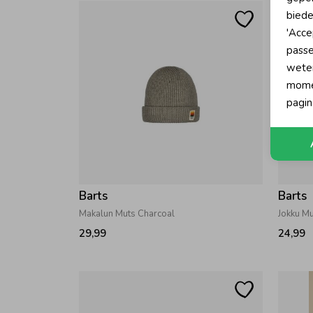
biede
'Acce
passe
wete
momen
pagin
Barts
Barts
Makalun Muts Charcoal
Jokku Mu
29,99
24,99