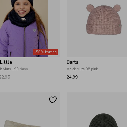
-50% korting
Little
Barts
it Muts 190 Navy
Anick Muts 08 pink
22,95
24,99