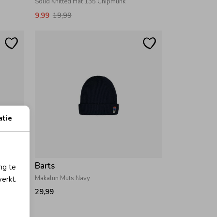
Solid Knitted Hat 135 Chipmunk
9,99
19,99
atie
Barts
ng te
Makalun Muts Navy
erkt.
29,99