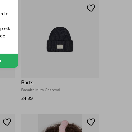
an te
op elk
 de
n
Barts
Basalth Muts Charcoal
24,99