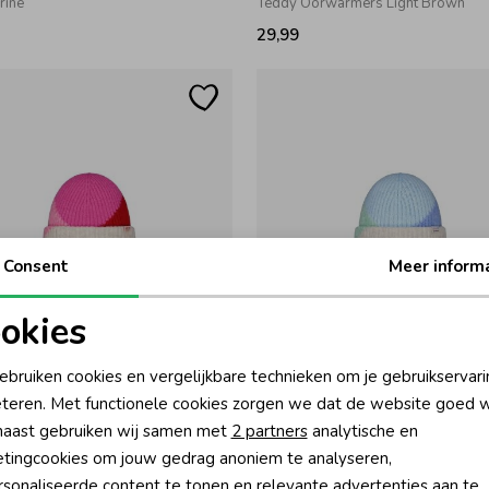
rine
Teddy Oorwarmers Light Brown
29,99
Consent
Meer inform
okies
oodzakelijke cookies
Personalisatie cookies
Barts
ebruiken cookies en vergelijkbare technieken om je gebruikservari
uts Hot Pink
Alatna Muts Light Blue
teren. Met functionele cookies zorgen we dat de website goed w
nalytische cookies
Marketing cookies
aast gebruiken wij samen met
2 partners
analytische en
29,99
tingcookies om jouw gedrag anoniem te analyseren,
sonaliseerde content te tonen en relevante advertenties aan te