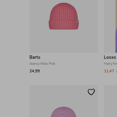
Barts
Looxs 
Jeansy Muts Pink
Hairy Kn
24,99
11,47