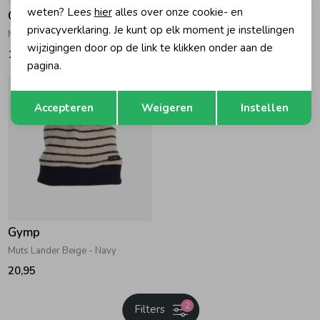
weten? Lees
hier
alles over onze cookie- en
Gymp
Gymp
privacyverklaring. Je kunt op elk moment je instellingen
Muts Teddy Light Pink
Muts Polla Beige
wijzigingen door op de link te klikken onder aan de
18,95
24,95
pagina.
Opslaan
Terug
Accepteren
Weigeren
Instellen
Gymp
Muts Lander Beige - Navy
20,95
2
Filters