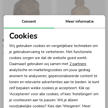
Zomeraccessoires
Consent
Meer informatie
Kledingaccessoires
Cookies
Gymp
Gymp
Noodzakelijke cookies
Beenmode
Wij gebruiken cookies en vergelijkbare technieken om
Muts Gino Beige
Muts Norton Beige
Personalisatie cookies
je gebruikservaring te verbeteren. Met functionele
17,95
20,95
cookies zorgen we dat de website goed werkt.
Winteraccessoires
Analytische cookies
Daarnaast gebruiken wij samen met
2 partners
Marketing cookies
analytische en marketingcookies om jouw gedrag
anoniem te analyseren, gepersonaliseerde content te
tonen en relevante advertenties aan te bieden. Je kunt
zelf bepalen welke cookies je accepteert. Klik op
'Accepteren' voor alle cookies, of kies 'Instellingen' om
je voorkeuren aan te passen. Wil je alleen
noodzakelijke cookies? Kies dan 'Weigeren'. Meer