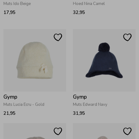
Muts Ido Beige
Hoed Nina Camel
Ondergoed
Blouses
17,95
32,95
Regenkleding &-laarzen
Blazers & Gilets
Zomeraccessoires
Leggings
Kledingaccessoires
Boxpakjes
Beenmode
Rompers
Gymp
Gymp
Muts Lucia Ecru - Gold
Muts Edward Navy
Ondergoed
21,95
31,95
Regenkleding &-laarzen