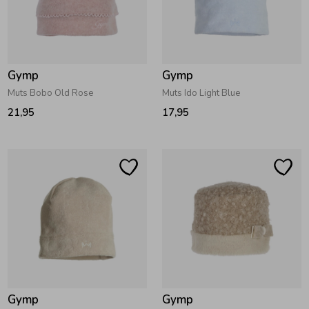
Zwemkleding
Zwemkleding
Cadeaubonnen
Winterjassen
Zwemvesten & Zwembandjes
Winterjassen
Jassen
Jassen
Haaraccessoires
Zomerjassen
Zomerjassen
Gymp
Gymp
Muts Bobo Old Rose
Muts Ido Light Blue
Vesten
Vesten
Kledingaccessoires
21,95
17,95
Overhemden
Overhemden
Babyaccessoires
Colberts & Gilets
Jurken
Verzorgingsproducten
Boxpakjes
Rokken & Skorts
Beenmode
Rompers
Jumpsuits
Winteraccessoires
Gymp
Gymp