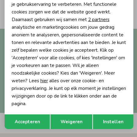
Personalisatie cookies
je gebruikservaring te verbeteren. Met functionele
2
Ondergoed
Blouses
cookies zorgen we dat de website goed werkt.
Filters
Analytische cookies
Daarnaast gebruiken wij samen met
2 partners
Marketing cookies
analytische en marketingcookies om jouw gedrag
Regenkleding &-laarzen
Blazers & Gilets
anoniem te analyseren, gepersonaliseerde content te
Altijd als eerste op de hoogte?
tonen en relevante advertenties aan te bieden. Je kunt
Ontvang nieuwe collecties, exclusieve acties én direct
zelf bepalen welke cookies je accepteert. Klik op
Zomeraccessoires
Leggings
10% korting* op je eerste bestelling.
'Accepteren' voor alle cookies, of kies 'Instellingen' om
je voorkeuren aan te passen. Wil je alleen
Kledingaccessoires
Boxpakjes
noodzakelijke cookies? Kies dan 'Weigeren'. Meer
weten? Lees
hier
alles over onze cookie- en
Aanmelden
privacyverklaring. Je kunt op elk moment je instellingen
Beenmode
Rompers
wijzigingen door op de link te klikken onder aan de
Hoe we met je data omgaan? Bekijk dit in onze
privacyverklaring.
pagina.
Ondergoed
Opslaan
Terug
Accepteren
Weigeren
Instellen
Automatisch sparen voor korting
Regenkleding &-laarzen