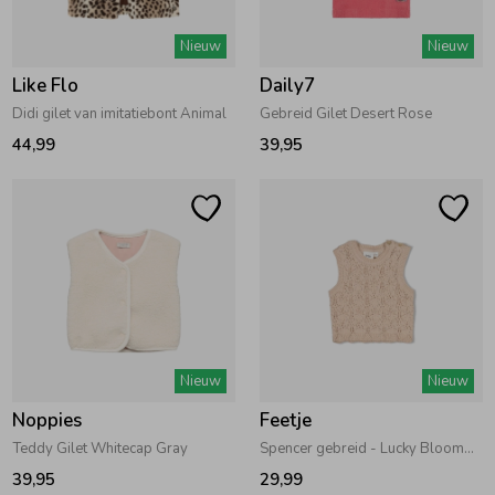
Zwemkleding
Zwemkleding
Cadeaubonnen
Winterjassen
Zwemvesten & Zwembandjes
Winterjassen
Nieuw
Nieuw
Like Flo
Daily7
Jassen
Jassen
Haaraccessoires
Zomerjassen
Zomerjassen
Didi gilet van imitatiebont Animal
Gebreid Gilet Desert Rose
44,99
39,95
Vesten
Vesten
Kledingaccessoires
Overhemden
Overhemden
Babyaccessoires
Colberts & Gilets
Jurken
Verzorgingsproducten
Nieuw
Nieuw
Boxpakjes
Rokken & Skorts
Beenmode
Noppies
Feetje
Teddy Gilet Whitecap Gray
Spencer gebreid - Lucky Bloombird Offwhite
Rompers
Jumpsuits
Winteraccessoires
39,95
29,99