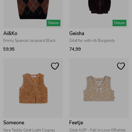
Zomeraccessoires
Nieuw
Nieuw
Kledingaccessoires
Ai&Ko
Geisha
Emmy Spencer Jacquard Black
Gilet fur with rib Burgundy
59,95
74,99
Beenmode
Winteraccessoires
Someone
Feetje
Yara Teddy Gilet Light Cognac
Gilet AOP - Fall in Love Offwhite