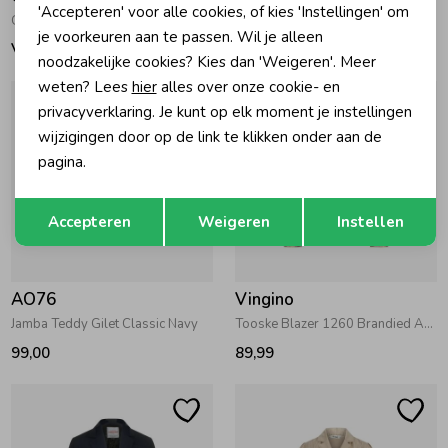
'Accepteren' voor alle cookies, of kies 'Instellingen' om
Gilet Michelle Green
Teddy Gilet Animal Ginger Root
je voorkeuren aan te passen. Wil je alleen
Vanaf 38,95
49,95
noodzakelijke cookies? Kies dan 'Weigeren'. Meer
weten? Lees
hier
alles over onze cookie- en
privacyverklaring. Je kunt op elk moment je instellingen
wijzigingen door op de link te klikken onder aan de
pagina.
Opslaan
Terug
Accepteren
Weigeren
Instellen
AO76
Vingino
Jamba Teddy Gilet Classic Navy
Tooske Blazer 1260 Brandied Apricot
99,00
89,99