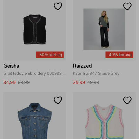
-50% korting
-40% korting
Geisha
Raizzed
Gilet teddy embroidery 000999 - black/tape black zigzag
Kate Trui 947 Shade Grey
34,99
69,99
29,99
49,99