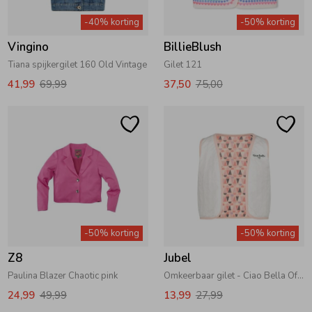
-40% korting
-50% korting
Vingino
BillieBlush
Tiana spijkergilet 160 Old Vintage
Gilet 121
41,99
69,99
37,50
75,00
-50% korting
-50% korting
Z8
Jubel
Paulina Blazer Chaotic pink
Omkeerbaar gilet - Ciao Bella Offwhite
24,99
49,99
13,99
27,99