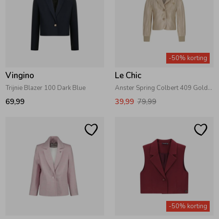
-50% korting
Vingino
Le Chic
Trijnie Blazer 100 Dark Blue
Anster Spring Colbert 409 Golden Glow
69,99
39,99
79,99
-50% korting