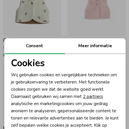
Gymp
Gymp
Consent
Meer informatie
Gilet Alice Off White - Brown
Gilet Bestie Old Rose
Vanaf 38,95
Vanaf 34,95
Cookies
Noodzakelijke cookies
Wij gebruiken cookies en vergelijkbare technieken om
Personalisatie cookies
je gebruikservaring te verbeteren. Met functionele
cookies zorgen we dat de website goed werkt.
Analytische cookies
Daarnaast gebruiken wij samen met
2 partners
Marketing cookies
analytische en marketingcookies om jouw gedrag
anoniem te analyseren, gepersonaliseerde content te
tonen en relevante advertenties aan te bieden. Je kunt
zelf bepalen welke cookies je accepteert. Klik op
Gymp
Daily7