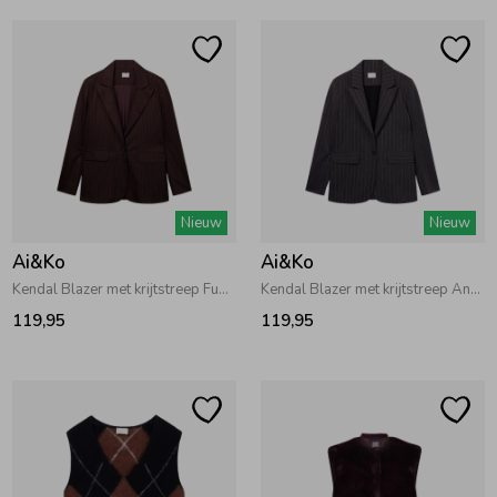
Ondergoed
Blouses
Regenkleding &-laarzen
Blazers & Gilets
Zomeraccessoires
Leggings
Nieuw
Nieuw
Kledingaccessoires
Boxpakjes
Ai&Ko
Ai&Ko
Kendal Blazer met krijtstreep Fudge
Kendal Blazer met krijtstreep Antra Grey
119,95
119,95
Beenmode
Rompers
Ondergoed
Regenkleding &-laarzen