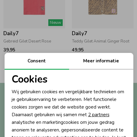
Zwemkleding
Zwemkleding
Cadeaubonnen
Winterjassen
Zwemvesten & Zwembandjes
Winterjassen
Nieuw
Jassen
Jassen
Haaraccessoires
Zomerjassen
Zomerjassen
Daily7
Daily7
Gebreid Gilet Desert Rose
Teddy Gilet Animal Ginger Root
Vesten
Vesten
Kledingaccessoires
39,95
49,95
Consent
Meer informatie
2
Filters
Overhemden
Overhemden
Babyaccessoires
Cookies
Noodzakelijke cookies
Colberts & Gilets
Jurken
Verzorgingsproducten
Wij gebruiken cookies en vergelijkbare technieken om
Altijd als eerste op de hoogte?
Personalisatie cookies
je gebruikservaring te verbeteren. Met functionele
Ontvang nieuwe collecties, exclusieve acties én direct
cookies zorgen we dat de website goed werkt.
10% korting* op je eerste bestelling.
Boxpakjes
Rokken & Skorts
Beenmode
Analytische cookies
Daarnaast gebruiken wij samen met
2 partners
Marketing cookies
analytische en marketingcookies om jouw gedrag
Rompers
Jumpsuits
Winteraccessoires
anoniem te analyseren, gepersonaliseerde content te
Aanmelden