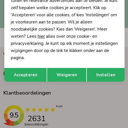
tonen en relevante advertenties aan te bieden. Je kunt
zelf bepalen welke cookies je accepteert. Klik op
Ondergoed
Blouses
Hoe we met je data omgaan? Bekijk dit in onze
'Accepteren' voor alle cookies, of kies 'Instellingen' om
privacyverklaring.
je voorkeuren aan te passen. Wil je alleen
noodzakelijke cookies? Kies dan 'Weigeren'. Meer
Regenkleding &-laarzen
Blazers & Gilets
weten? Lees
hier
alles over onze cookie- en
Automatisch sparen voor korting
privacyverklaring. Je kunt op elk moment je instellingen
Zomeraccessoires
Leggings
wijzigingen door op de link te klikken onder aan de
Waarom Humpy?
pagina.
Kledingaccessoires
Boxpakjes
Opslaan
Terug
Klantenservice
Accepteren
Weigeren
Instellen
Beenmode
Rompers
Klantbeoordelingen
Ondergoed
9.5
2631
Regenkleding &-laarzen
beoordelingen