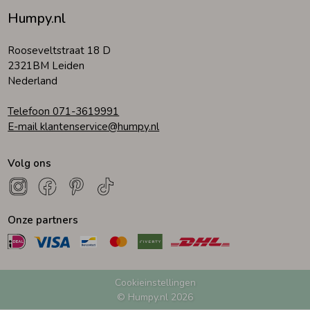
Humpy.nl
Zomeraccessoires
Rooseveltstraat 18 D
2321BM Leiden
Kledingaccessoires
Nederland
Telefoon 071-3619991
Beenmode
E-mail klantenservice@humpy.nl
Volg ons
Winteraccessoires
Onze partners
Cookieinstellingen
© Humpy.nl 2026