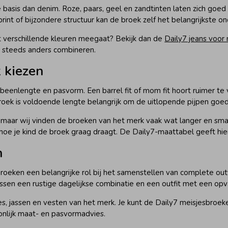
basis dan denim. Roze, paars, geel en zandtinten laten zich goed 
rint of bijzondere structuur kan de broek zelf het belangrijkste 
t verschillende kleuren meegaat? Bekijk dan de
Daily7 jeans voor 
es steeds anders combineren.
 kiezen
, beenlengte en pasvorm. Een barrel fit of mom fit hoort ruimer t
roek is voldoende lengte belangrijk om de uitlopende pijpen goed
aar wij vinden de broeken van het merk vaak wat langer en smalle
hoe je kind de broek graag draagt. De Daily7-maattabel geeft hier
n
roeken een belangrijke rol bij het samenstellen van complete outfit
sen een rustige dagelijkse combinatie en een outfit met een opva
uses, jassen en vesten van het merk. Je kunt de Daily7 meisjesbroe
onlijk maat- en pasvormadvies.