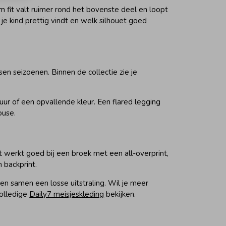
m fit valt ruimer rond het bovenste deel en loopt
je kind prettig vindt en welk silhouet goed
en seizoenen. Binnen de collectie zie je
ur of een opvallende kleur. Een flared legging
ouse.
t werkt goed bij een broek met een all-overprint,
n backprint.
ven samen een losse uitstraling. Wil je meer
volledige
Daily7 meisjeskleding
bekijken.