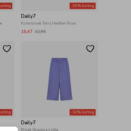
orting
-50% korting
Daily7
e
Korte broek Terry Heather Rose
16,47
32,95
orting
-50% korting
Daily7
Broek Structure Lolite