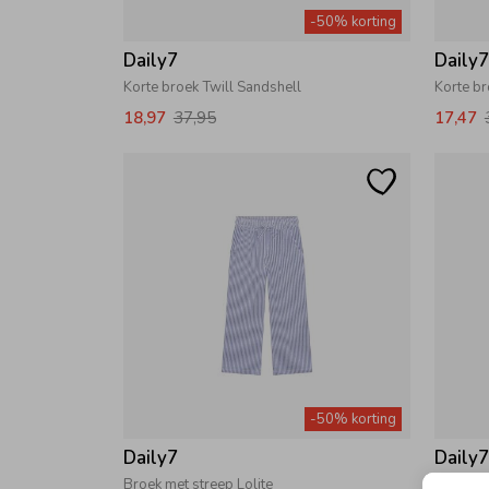
-50% korting
Daily7
Daily
Korte broek Twill Sandshell
Korte b
18,97
37,95
17,47
-50% korting
Daily7
Daily
Broek met streep Lolite
Sweat S