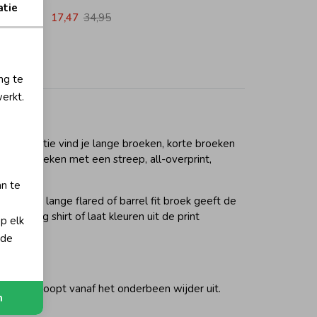
atie
17,47
34,95
ng te
erkt.
de collectie vind je lange broeken, korte broeken
en tot broeken met een streep, all-overprint,
an te
g. Een lange flared of barrel fit broek geeft de
n rustig shirt of laat kleuren uit de print
op elk
 de
 aan en loopt vanaf het onderbeen wijder uit.
n