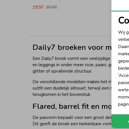
19,97
39,95
14,97
Co
N
Wij g
verbe
A
Daily7 broeken voor meisje
Daarn
marke
Een Daily7 broek vormt een veelzijdige basis voo
geper
en leggings in onder meer roze, paars, geel, grij
biede
glitter of opvallende structuur.
'Acce
De verschillende modellen maken het mogelijk om
passe
outfit een duidelijk silhouet, terwijl een short 
wete
terugkomen in het bovenstuk.
momen
Flared, barrel fit en mom fi
pagin
De pasvorm bepaalt voor een groot deel hoe een 
Dit geeft de broek een herkenbare vorm die goed