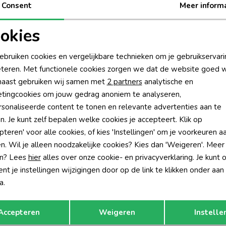
Consent
Meer inform
29,95
24,97
49,95
okies
oodzakelijke cookies
Personalisatie cookies
ebruiken cookies en vergelijkbare technieken om je gebruikservari
teren. Met functionele cookies zorgen we dat de website goed w
nalytische cookies
Marketing cookies
s
aast gebruiken wij samen met
2 partners
analytische en
tingcookies om jouw gedrag anoniem te analyseren,
r meisjesoutfits met verschillende kleuren en silhouetten. Binnen 
sonaliseerde content te tonen en relevante advertenties aan te
s, blauw, bruin en denim. De keuze loopt uiteen van rustige modell
n. Je kunt zelf bepalen welke cookies je accepteert. Klik op
pteren' voor alle cookies, of kies 'Instellingen' om je voorkeuren a
 de broek aan te passen aan het seizoen en de gewenste uitstralin
n. Wil je alleen noodzakelijke cookies? Kies dan 'Weigeren'. Meer
geschikt is voor warme dagen. Combineer een opvallende broek met ee
n? Lees
hier
alles over onze cookie- en privacyverklaring. Je kunt 
t je instellingen wijzigingen door op de link te klikken onder aan
t broeken
a.
Opslaan
Terug
Daily7 meisjes broek valt. Een flared model sluit bovenaan meer
Accepteren
Weigeren
Instelle
 combineert met een T-shirt, blouse of sweater.