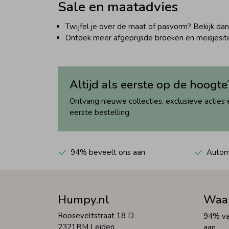
Sale en maatadvies
Twijfel je over de maat of pasvorm? Bekijk da
Ontdek meer afgeprijsde broeken en meisjesi
Altijd als eerste op de hoogte
Ontvang nieuwe collecties, exclusieve acties 
eerste bestelling.
94% beveelt ons aan
Automa
Humpy.nl
Waa
Rooseveltstraat 18 D
94% va
2321BM Leiden
aan