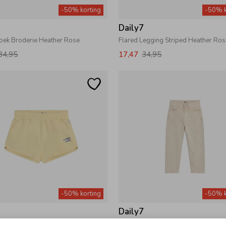
-50% korting
-50% k
7
Daily7
roek Broderie Heather Rose
Flared Legging Striped Heather Ros
34,95
17,47
34,95
-50% korting
-50% k
7
Daily7
horts Reed Yellow
Broek Mom Fit Sandshell