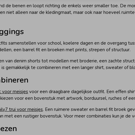
ond de benen en loopt richting de enkels weer smaller toe. De mo
zen niet alleen naar de kledingmaat, maar ook naar hoeveel ruimte 
eggings
tfits samenstellen voor school, koelere dagen en de overgang tuss
llen, een barrel fit en broeken met prints, strepen of structuur.
en van denim shorts tot modellen met broderie, een zachte structu
is gemakkelijk te combineren met een langer shirt, sweater of bl
mbineren
t voor meisjes
voor een draagbare dagelijkse outfit. Een effen shir
ist kiezen voor een bovenstuk met artwork, borduursel, ruches of ee
ily7 trui voor meisjes
. Een ruimere sweater en barrel fit broek ge
n met een rustiger bovenstuk. Voor meer combinaties kun je de 
iezen