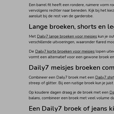
Een barrel fit heeft een rondere, ruimere vorm r
vervolgens rechter naar beneden. Kijk bij het kie
aansluit bij de rest van de garderobe.
Lange broeken, shorts en l
Met
Daily7 lange broeken voor meisjes
kun je ou
verschillende uitvoeringen, waaronder flared mode
De
Daily7 korte broeken voor meisjes
lopen uite
vormt een alternatief voor een gewone broek en 
Daily7 meisjes broeken co
Combineer een Daily7 broek met een
Daily7 shir
streep of glitter. Bij een rustige broek kun je ju
Op koudere dagen draag je de broek met een
Da
balans, combineer een broek met veel volume da
Een Daily7 broek of jeans k