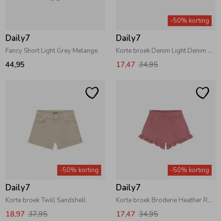
Zwemkleding
Zwemkleding
Cadeaubonnen
Winterjassen
Zwemvesten & Zwembandjes
Winterjassen
-50% korting
Daily7
Daily7
Jassen
Jassen
Haaraccessoires
Zomerjassen
Zomerjassen
Fancy Short Light Grey Melange
Korte broek Denim Light Denim Blue
44,95
17,47
34,95
Vesten
Vesten
Kledingaccessoires
Overhemden
Overhemden
Babyaccessoires
Colberts & Gilets
Jurken
Verzorgingsproducten
-50% korting
-50% korting
Boxpakjes
Rokken & Skorts
Beenmode
Daily7
Daily7
Korte broek Twill Sandshell
Korte broek Broderie Heather Rose
Rompers
Jumpsuits
Winteraccessoires
18,97
37,95
17,47
34,95