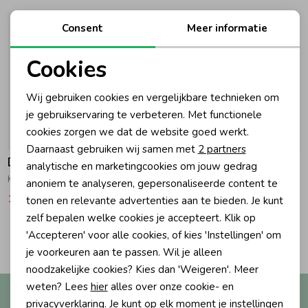
Ondergoed
Blouses
Consent
Meer informatie
Cookies
Regenkleding &-laarzen
Blazers & Gilets
Noodzakelijke cookies
Wij gebruiken cookies en vergelijkbare technieken om
Personalisatie cookies
je gebruikservaring te verbeteren. Met functionele
Zomeraccessoires
Leggings
cookies zorgen we dat de website goed werkt.
Analytische cookies
-50% korting
-50% korting
Daarnaast gebruiken wij samen met
2 partners
Kledingaccessoires
Boxpakjes
Daily7
Daily7
Marketing cookies
analytische en marketingcookies om jouw gedrag
Korte broek Terry Heather Rose
Sweat Shorts Reed Yellow
anoniem te analyseren, gepersonaliseerde content te
16,47
32,95
14,97
29,95
tonen en relevante advertenties aan te bieden. Je kunt
Beenmode
Rompers
zelf bepalen welke cookies je accepteert. Klik op
2
'Accepteren' voor alle cookies, of kies 'Instellingen' om
Filters
Ondergoed
je voorkeuren aan te passen. Wil je alleen
noodzakelijke cookies? Kies dan 'Weigeren'. Meer
weten? Lees
hier
alles over onze cookie- en
Altijd als eerste op de hoogte?
Regenkleding &-laarzen
privacyverklaring. Je kunt op elk moment je instellingen