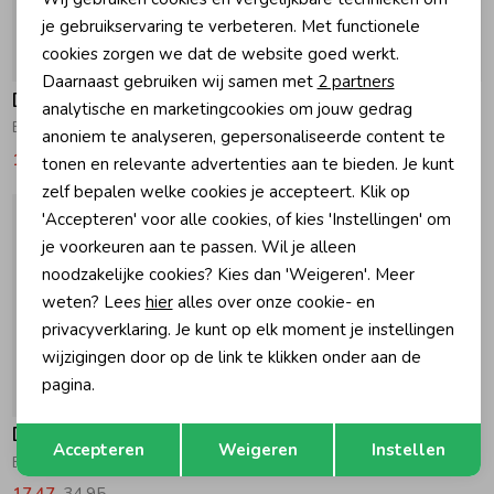
Personalisatie cookies
je gebruikservaring te verbeteren. Met functionele
Zomeraccessoires
cookies zorgen we dat de website goed werkt.
Analytische cookies
-50% korting
-50% korting
Daarnaast gebruiken wij samen met
2 partners
Daily7
Daily7
Marketing cookies
analytische en marketingcookies om jouw gedrag
Kledingaccessoires
Broek met streep Lolite
Broek Mom Fit Sandshell
anoniem te analyseren, gepersonaliseerde content te
19,97
39,95
24,97
49,95
tonen en relevante advertenties aan te bieden. Je kunt
zelf bepalen welke cookies je accepteert. Klik op
Beenmode
'Accepteren' voor alle cookies, of kies 'Instellingen' om
je voorkeuren aan te passen. Wil je alleen
Winteraccessoires
noodzakelijke cookies? Kies dan 'Weigeren'. Meer
weten? Lees
hier
alles over onze cookie- en
privacyverklaring. Je kunt op elk moment je instellingen
wijzigingen door op de link te klikken onder aan de
pagina.
-50% korting
Opslaan
Terug
Daily7
Accepteren
Weigeren
Instellen
Broek Structure Lolite
17,47
34,95