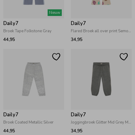
Zwemkleding
Zwemkleding
Cadeaubonnen
Winterjassen
Zwemvesten & Zwembandjes
Winterjassen
Nieuw
Daily7
Daily7
Jassen
Jassen
Haaraccessoires
Zomerjassen
Zomerjassen
Broek Tape Folkstone Gray
Flared Broek all over print Semolina
44,95
34,95
Vesten
Vesten
Kledingaccessoires
Overhemden
Overhemden
Babyaccessoires
Colberts & Gilets
Jurken
Verzorgingsproducten
Boxpakjes
Rokken & Skorts
Beenmode
Daily7
Daily7
Broek Coated Metallic Silver
Joggingbroek Glitter Mid Grey Melange
Rompers
Jumpsuits
Winteraccessoires
44,95
34,95