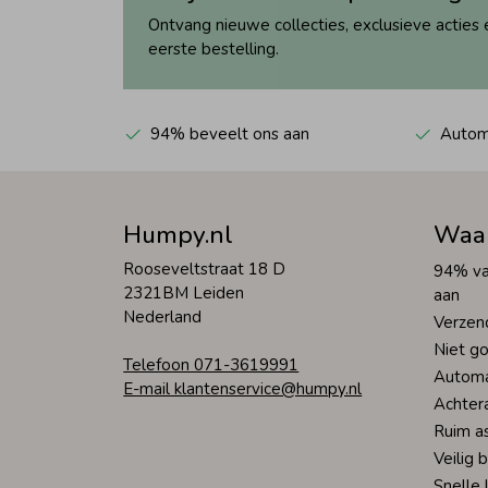
Ontvang nieuwe collecties, exclusieve acties 
eerste bestelling.
94% beveelt ons aan
Automa
Humpy.nl
Waa
Rooseveltstraat 18 D
94% va
2321BM Leiden
aan
Nederland
Verzen
Niet go
Telefoon 071-3619991
Automa
E-mail klantenservice@humpy.nl
Achter
Ruim a
Veilig 
Snelle 