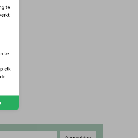
ng te
erkt.
an te
op elk
orting
 de
n
Aanmelden