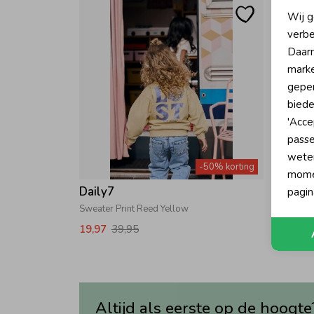
N
Wij g
verbe
A
Daarn
marke
geper
biede
'Acce
passe
wete
-50% korting
momen
Daily7
Daily
pagin
Sweater Print Reed Yellow
T-shirt 
19,97
39,95
13,97
Altijd als eerste op de hoogte