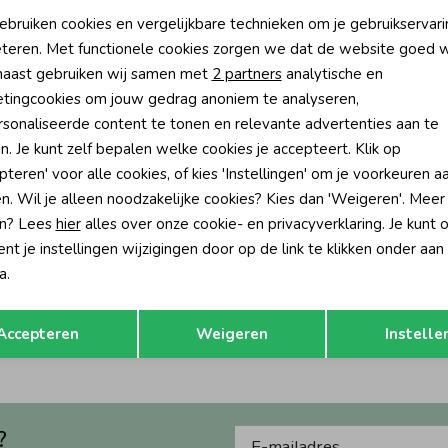
oodzakelijke cookies
Personalisatie cookies
ebruiken cookies en vergelijkbare technieken om je gebruikservari
teren. Met functionele cookies zorgen we dat de website goed w
nalytische cookies
Marketing cookies
aast gebruiken wij samen met
2 partners
analytische en
tingcookies om jouw gedrag anoniem te analyseren,
sonaliseerde content te tonen en relevante advertenties aan te
n. Je kunt zelf bepalen welke cookies je accepteert. Klik op
pteren' voor alle cookies, of kies 'Instellingen' om je voorkeuren a
n. Wil je alleen noodzakelijke cookies? Kies dan 'Weigeren'. Meer
n? Lees
hier
alles over onze cookie- en privacyverklaring. Je kunt 
-50% korting
-50% k
t je instellingen wijzigingen door op de link te klikken onder aan
7
Daily7
a.
Artwork Egret
T-shirt Smock Icelandic Blue
Opslaan
Terug
27,95
13,97
27,95
Accepteren
Weigeren
Instelle
?