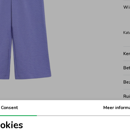
Wi
Kat
Ke
Be
Be
Rui
Consent
Meer inform
okies