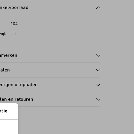
nkelvoorraad
104
wijk
nmerken
talen
zorgen of ophalen
len en retouren
atie