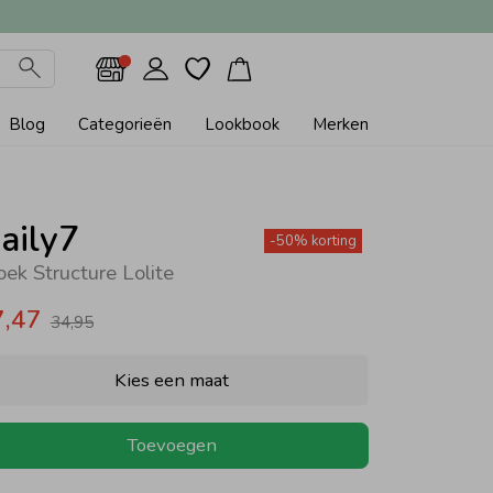
Blog
Categorieën
Lookbook
Merken
aily7
-50% korting
oek Structure Lolite
7,47
34,95
Kies een maat
Toevoegen