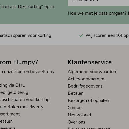
én direct 10% korting* op je
Hoe we met je data omgaan? Bek
tisch sparen voor korting
Wij scoren een 9,4 op
rom Humpy?
Klantenservice
n onze klanten beveelt ons
Algemene Voorwaarden
Actievoorwaarden
ding via DHL
Bedrijfsgegevens
ed, geld terug
Betalen
tisch sparen voor korting
Bezorgen of ophalen
af betalen met Riverty
Contact
ssortiment
Nieuwsbrief
betalen
Over ons
levering