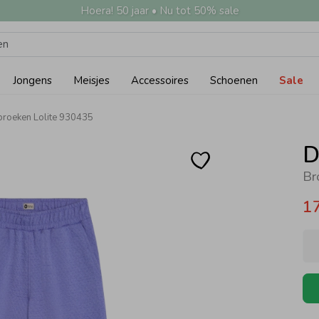
Hoera! 50 jaar • Nu tot 50% sale
Jongens
Meisjes
Accessoires
Schoenen
Sale
broeken Lolite 930435
D
Br
1