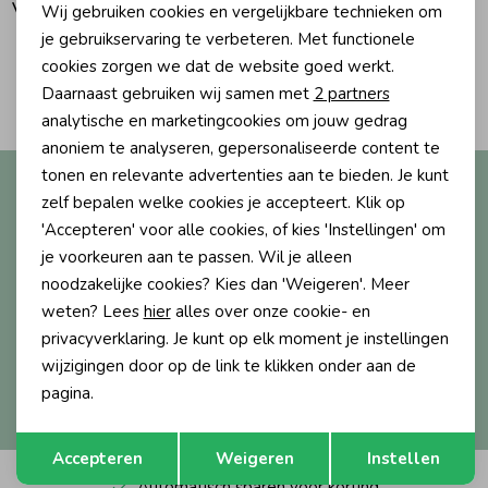
Vanaf 10,00
Wij gebruiken cookies en vergelijkbare technieken om
Personalisatie cookies
je gebruikservaring te verbeteren. Met functionele
Ondergoed
Blouses
cookies zorgen we dat de website goed werkt.
Analytische cookies
1
Filters
Daarnaast gebruiken wij samen met
2 partners
Regenkleding &-laarzen
Blazers & Gilets
Marketing cookies
analytische en marketingcookies om jouw gedrag
anoniem te analyseren, gepersonaliseerde content te
tonen en relevante advertenties aan te bieden. Je kunt
Altijd als eerste op de hoogte?
Zomeraccessoires
Leggings
zelf bepalen welke cookies je accepteert. Klik op
Ontvang nieuwe collecties, exclusieve acties én direct
'Accepteren' voor alle cookies, of kies 'Instellingen' om
10% korting* op je eerste bestelling.
Kledingaccessoires
Boxpakjes
je voorkeuren aan te passen. Wil je alleen
noodzakelijke cookies? Kies dan 'Weigeren'. Meer
weten? Lees
hier
alles over onze cookie- en
Beenmode
Rompers
Aanmelden
privacyverklaring. Je kunt op elk moment je instellingen
wijzigingen door op de link te klikken onder aan de
Hoe we met je data omgaan? Bekijk dit in onze
pagina.
Ondergoed
privacyverklaring.
Opslaan
Terug
Accepteren
Weigeren
Instellen
Regenkleding &-laarzen
Automatisch sparen voor korting