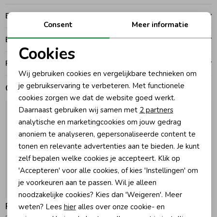
Betalen
Zomeraccessoires
Consent
Meer informatie
Bezorgen of ophalen
Cookies
Kledingaccessoires
Noodzakelijke cookies
Ruilen en retouren
Wij gebruiken cookies en vergelijkbare technieken om
Personalisatie cookies
Beenmode
je gebruikservaring te verbeteren. Met functionele
Gerelateerde producten
cookies zorgen we dat de website goed werkt.
Analytische cookies
Daarnaast gebruiken wij samen met
2 partners
Winteraccessoires
Marketing cookies
analytische en marketingcookies om jouw gedrag
anoniem te analyseren, gepersonaliseerde content te
tonen en relevante advertenties aan te bieden. Je kunt
zelf bepalen welke cookies je accepteert. Klik op
'Accepteren' voor alle cookies, of kies 'Instellingen' om
je voorkeuren aan te passen. Wil je alleen
noodzakelijke cookies? Kies dan 'Weigeren'. Meer
Feetje
Feetje
weten? Lees
hier
alles over onze cookie- en