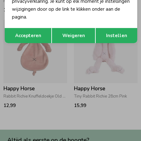
privacyverklaring. Je kunt op elk moment je instellingen
Pyjama wafel 150 Roze
Pyjama wafel 460 Stroopwafel
wijzigingen door op de link te klikken onder aan de
19,99
21,99
pagina.
Opslaan
Terug
Accepteren
Weigeren
Instellen
Happy Horse
Happy Horse
Rabbit Richie Knuffeldoekje Old Pink
Tiny Rabbit Richie 28cm Pink
12,99
15,99
Altijd als eerste op de hoogte?