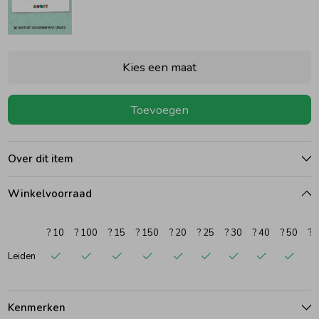
Ondergoed
Blouses
Kies een maat
Regenkleding &-laarzen
Blazers & Gilets
Toevoegen
Zomeraccessoires
Leggings
Over dit item
Kledingaccessoires
Boxpakjes
Winkelvoorraad
Beenmode
Rompers
? 10
? 100
? 15
? 150
? 20
? 25
? 30
? 40
? 50
? 
Leiden
Ondergoed
Regenkleding &-laarzen
Kenmerken