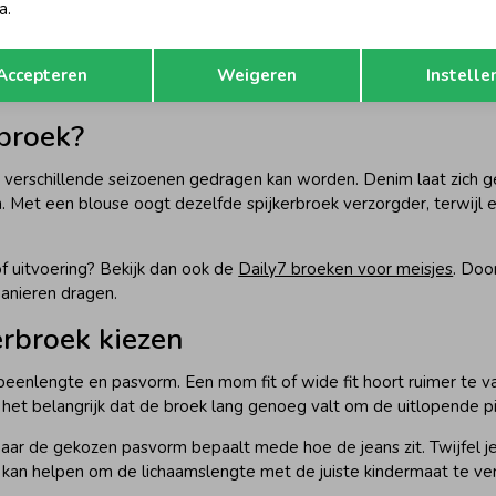
y7 shirt voor meisjes
voor een draagbare dagelijkse outfit. Een shi
a.
t met studs of hartjes kan een rustiger T-shirt juist voor meer bal
Opslaan
Terug
ly7 trui voor meisjes
. Een sweater met print of backprint past goed
Accepteren
Weigeren
Instelle
met een losser bovenstuk. Een iets rustiger of minder ruim shirt 
 broek?
e verschillende seizoenen gedragen kan worden. Denim laat zich 
en. Met een blouse oogt dezelfde spijkerbroek verzorgder, terwijl
of uitvoering? Bekijk dan ook de
Daily7 broeken voor meisjes
. Doo
manieren dragen.
erbroek kiezen
e, beenlengte en pasvorm. Een mom fit of wide fit hoort ruimer te
s het belangrijk dat de broek lang genoeg valt om de uitlopende p
ar de gekozen pasvorm bepaalt mede hoe de jeans zit. Twijfel je,
 kan helpen om de lichaamslengte met de juiste kindermaat te ver