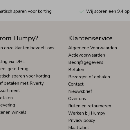
tisch sparen voor korting
Wij scoren een 9,4 op
rom Humpy?
Klantenservice
n onze klanten beveelt ons
Algemene Voorwaarden
Actievoorwaarden
ding via DHL
Bedrijfsgegevens
ed, geld terug
Betalen
tisch sparen voor korting
Bezorgen of ophalen
af betalen met Riverty
Contact
ssortiment
Nieuwsbrief
betalen
Over ons
levering
Ruilen en retourneren
tenen winkels
Werken bij Humpy
Privacy policy
Maattabel