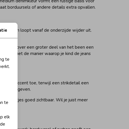
n medium denimkleur vormt een rustige basis voor
laat borduursels of andere details extra opvallen.
aller en loopt vanaf de onderzijde wijder uit.
atie
fit heeft over een groter deel van het been een
maar ook met de manier waarop je kind de jeans
ng te
erkt.
fijnd accent toe, terwijl een strikdetail een
rakter te geven.
f de hartjes goed zichtbaar. Wil je juist meer
an te
op elk
 de