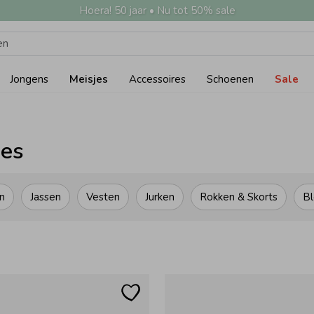
Hoera! 50 jaar • Nu tot 50% sale
Jongens
Meisjes
Accessoires
Schoenen
Sale
jes
n
Jassen
Vesten
Jurken
Rokken & Skorts
Bl