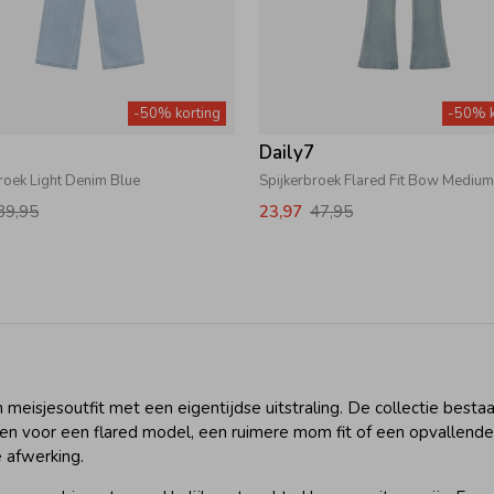
-50% korting
-50% k
7
Daily7
roek Light Denim Blue
39,95
23,97
47,95
meisjesoutfit met een eigentijdse uitstraling. De collectie bestaa
n voor een flared model, een ruimere mom fit of een opvallende wi
 afwerking.