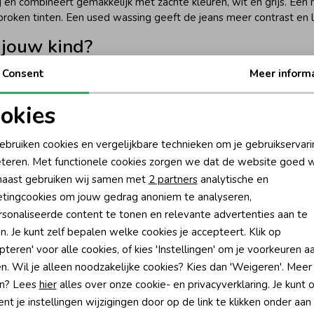
ng en combineert gemakkelijk met zachte kleuren, wit en grijs. Ee
gesproken tinten. Een used wassing geeft de jeans meer contrast en 
 jouw kind?
ijkerbroek eruitziet. Een flared jeans valt rond de bovenbenen sm
Consent
Meer inform
 en combineert goed met een T-shirt, blouse of sweater.
okies
van de broek en loopt vervolgens rechter naar beneden. De wide 
oodzakelijke cookies
Personalisatie cookies
e. Houd bij het kiezen niet alleen rekening met de kledingmaat, 
ebruiken cookies en vergelijkbare technieken om je gebruikservari
teren. Met functionele cookies zorgen we dat de website goed w
nalytische cookies
Marketing cookies
s en andere details
aast gebruiken wij samen met
2 partners
analytische en
tingcookies om jouw gedrag anoniem te analyseren,
r dan alleen een bijzondere pasvorm. Een borduursel voegt een ver
sonaliseerde content te tonen en relevante advertenties aan te
tuds en hartjes worden gebruikt om een wijde spijkerbroek meer ka
n. Je kunt zelf bepalen welke cookies je accepteert. Klik op
er bovenstuk vaak het beste. Zo blijven het borduursel, de studs o
pteren' voor alle cookies, of kies 'Instellingen' om je voorkeuren a
arvan de tint aansluit bij het detail op de broek.
n. Wil je alleen noodzakelijke cookies? Kies dan 'Weigeren'. Meer
neren
n? Lees
hier
alles over onze cookie- en privacyverklaring. Je kunt 
t je instellingen wijzigingen door op de link te klikken onder aan