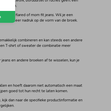
rt met artwork, borduursel of ruches geeft een
ans zorgen.
 bij een flared of mom fit jeans. Wil je een
n
legt juist meer nadruk op de vorm van de broek.
gemakkelijk combineren en kan steeds een andere
 een T-shirt of sweater de combinatie meer
r jeans en andere broeken af te wisselen, kun je
 vallen en hoeft daarom niet automatisch een maat
ijpen goed tot hun recht te laten komen.
 kijk dan naar de specifieke productinformatie en
gelijken.