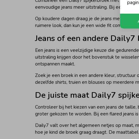
Combineer een Daily7 spijkerbroek met een
Dail
pagin
eenvoudige jeans meer uitstraling. Bij een wide fi
Op koudere dagen draag je de jeans met een
Dai
ruimere look, dan kun je een wide fit combineren 
Jeans of een andere Daily7
Een jeans is een veelzijdige keuze die gedurend
uitstraling krijgen door het bovenstuk te wissel
ontspannen maakt.
Zoek je een broek in een andere kleur, structuur 
dezelfde shirts, truien en blouses op meerdere 
De juiste maat Daily7 spijk
Controleer bij het kiezen van een jeans de taill
groter gekozen te worden. Bij een flared jeans i
Daily7 valt over het algemeen netjes op maat, ma
hoe je kind de broek graag draagt. De maattabel