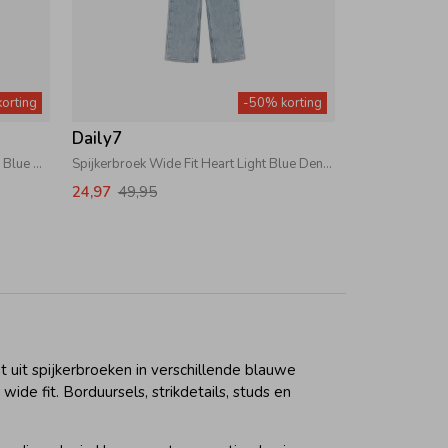
orting
-50% korting
Daily7
Spijkerbroek Flared Fit Bow Medium Blue denim
Spijkerbroek Wide Fit Heart Light Blue Denim
24,97
49,95
t uit spijkerbroeken in verschillende blauwe
de fit. Borduursels, strikdetails, studs en