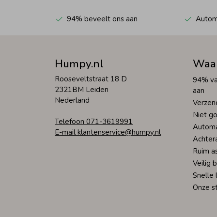
94% beveelt ons aan
Automa
Humpy.nl
Waa
Rooseveltstraat 18 D
94% va
2321BM Leiden
aan
Nederland
Verzen
Niet go
Telefoon 071-3619991
Automa
E-mail klantenservice@humpy.nl
Achter
Ruim a
Veilig 
Snelle 
Onze s