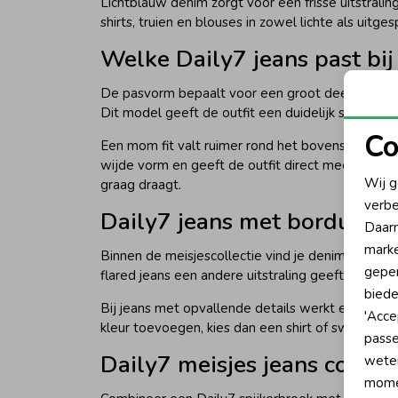
Lichtblauw denim zorgt voor een frisse uitstrali
shirts, truien en blouses in zowel lichte als uit
Welke Daily7 jeans past bij
De pasvorm bepaalt voor een groot deel hoe de sp
Dit model geeft de outfit een duidelijk silhouet
Co
Een mom fit valt ruimer rond het bovenste deel 
N
wijde vorm en geeft de outfit direct meer volum
Wij g
graag draagt.
verbe
A
Daily7 jeans met borduursel
Daarn
marke
Binnen de meisjescollectie vind je denim met mee
geper
flared jeans een andere uitstraling geeft. Ook s
biede
Bij jeans met opvallende details werkt een rustig
'Acce
kleur toevoegen, kies dan een shirt of sweater wa
passe
Daily7 meisjes jeans combi
wete
momen