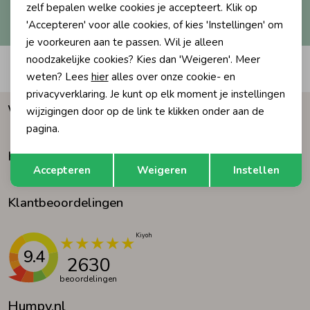
Hoe we met je data omgaan? Bekijk dit in onze
zelf bepalen welke cookies je accepteert. Klik op
privacyverklaring.
'Accepteren' voor alle cookies, of kies 'Instellingen' om
Ondergoed
Blouses
je voorkeuren aan te passen. Wil je alleen
noodzakelijke cookies? Kies dan 'Weigeren'. Meer
Automatisch sparen voor korting
Regenkleding &-laarzen
Blazers & Gilets
weten? Lees
hier
alles over onze cookie- en
privacyverklaring. Je kunt op elk moment je instellingen
Waarom Humpy?
wijzigingen door op de link te klikken onder aan de
Zomeraccessoires
Leggings
pagina.
Klantenservice
Opslaan
Terug
Kledingaccessoires
Boxpakjes
Accepteren
Weigeren
Instellen
Klantbeoordelingen
Beenmode
Rompers
Ondergoed
9.4
2630
beoordelingen
Regenkleding &-laarzen
Humpy.nl