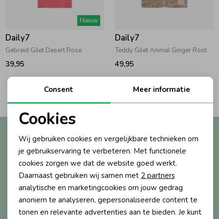
Zwemkleding
Zwemkleding
Cadeaubonnen
Winterjassen
Zwemvesten & Zwembandjes
Winterjassen
Nieuw
Daily7
Daily7
Jassen
Jassen
Haaraccessoires
Zomerjassen
Zomerjassen
Gebreid Gilet Desert Rose
Teddy Gilet Animal Ginger Root
39,95
49,95
Vesten
Vesten
Kledingaccessoires
2
Consent
Meer informatie
Filters
Overhemden
Overhemden
Babyaccessoires
Cookies
Noodzakelijke cookies
Altijd als eerste op de hoogte?
Wij gebruiken cookies en vergelijkbare technieken om
Colberts & Gilets
Jurken
Verzorgingsproducten
Personalisatie cookies
Ontvang nieuwe collecties, exclusieve acties én direct
je gebruikservaring te verbeteren. Met functionele
10% korting* op je eerste bestelling.
cookies zorgen we dat de website goed werkt.
Analytische cookies
Boxpakjes
Rokken & Skorts
Beenmode
Daarnaast gebruiken wij samen met
2 partners
Marketing cookies
analytische en marketingcookies om jouw gedrag
anoniem te analyseren, gepersonaliseerde content te
Aanmelden
Rompers
Jumpsuits
Winteraccessoires
tonen en relevante advertenties aan te bieden. Je kunt