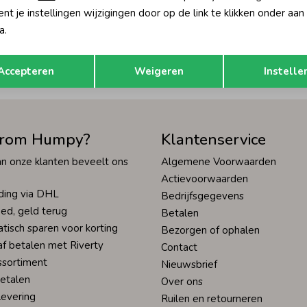
én direct 10% korting* op je
t je instellingen wijzigingen door op de link te klikken onder aan
Hoe we met je data omgaan? Bek
a.
Opslaan
Terug
Accepteren
Weigeren
Instelle
tisch sparen voor korting
Wij scoren een 9,4 op
rom Humpy?
Klantenservice
n onze klanten beveelt ons
Algemene Voorwaarden
Actievoorwaarden
ding via DHL
Bedrijfsgegevens
ed, geld terug
Betalen
tisch sparen voor korting
Bezorgen of ophalen
af betalen met Riverty
Contact
ssortiment
Nieuwsbrief
betalen
Over ons
levering
Ruilen en retourneren