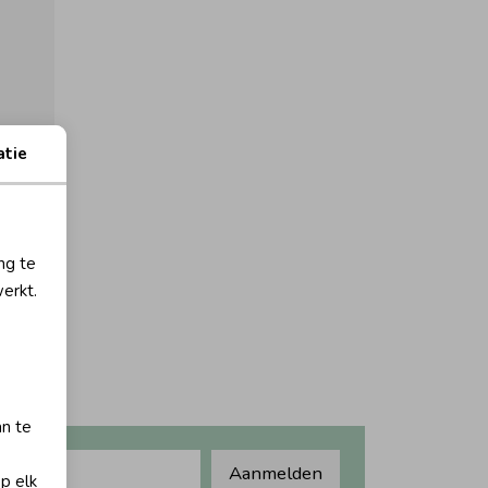
atie
orting
ng te
erkt.
an te
Aanmelden
op elk