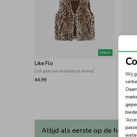
Nieuw
Co
Like Flo
Like F
N
Didi gilet van imitatiebont Animal
Demi Gi
Wij g
44,99
22,49
verbe
A
Daarn
marke
geper
biede
'Acce
passe
Altijd als eerste op de hoogte
wete