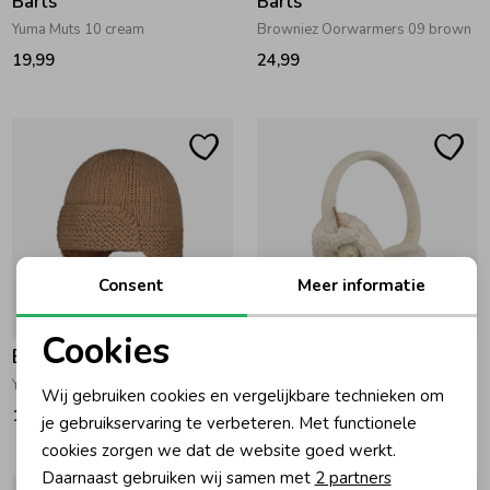
Barts
Barts
Yuma Muts 10 cream
Browniez Oorwarmers 09 brown
19,99
24,99
Consent
Meer informatie
Cookies
Barts
Barts
Noodzakelijke cookies
Yuma Muts Light Brown
Bozzie Oorwarmers Cream
Wij gebruiken cookies en vergelijkbare technieken om
Personalisatie cookies
19,99
24,99
je gebruikservaring te verbeteren. Met functionele
cookies zorgen we dat de website goed werkt.
Analytische cookies
Daarnaast gebruiken wij samen met
2 partners