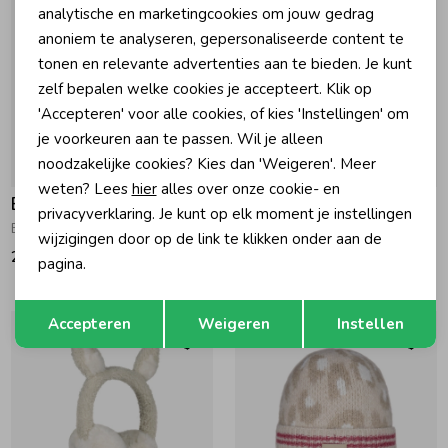
Marketing cookies
analytische en marketingcookies om jouw gedrag
anoniem te analyseren, gepersonaliseerde content te
tonen en relevante advertenties aan te bieden. Je kunt
zelf bepalen welke cookies je accepteert. Klik op
'Accepteren' voor alle cookies, of kies 'Instellingen' om
je voorkeuren aan te passen. Wil je alleen
noodzakelijke cookies? Kies dan 'Weigeren'. Meer
weten? Lees
hier
alles over onze cookie- en
Barts
Barts
privacyverklaring. Je kunt op elk moment je instellingen
Browniez Oorwarmers 08 pink
Browniez Oorwarmers 01 black
wijzigingen door op de link te klikken onder aan de
24,99
24,99
pagina.
Opslaan
Terug
Accepteren
Weigeren
Instellen