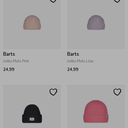
Zomeraccessoires
Kledingaccessoires
Beenmode
Barts
Barts
Jokku Muts Pink
Jokku Muts Lilac
Winteraccessoires
24,99
24,99