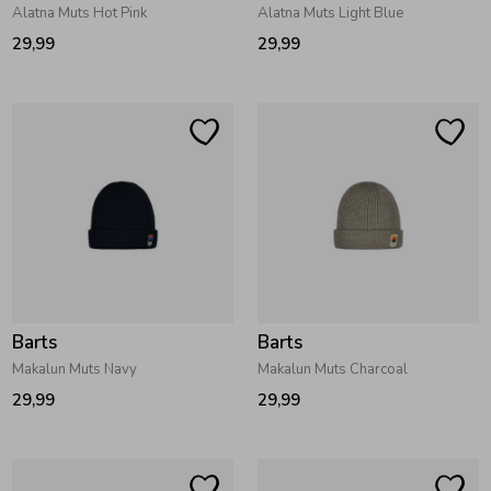
Alatna Muts Hot Pink
Alatna Muts Light Blue
Ondergoed
Blouses
29,99
29,99
Regenkleding &-laarzen
Blazers & Gilets
Zomeraccessoires
Leggings
Kledingaccessoires
Boxpakjes
Beenmode
Rompers
Barts
Barts
Makalun Muts Navy
Makalun Muts Charcoal
Ondergoed
29,99
29,99
Regenkleding &-laarzen