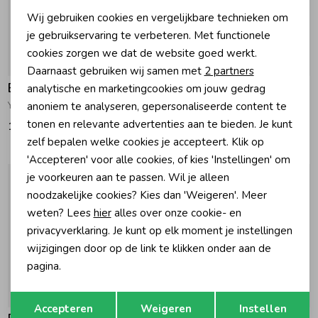
Noodzakelijke cookies
Wij gebruiken cookies en vergelijkbare technieken om
Personalisatie cookies
je gebruikservaring te verbeteren. Met functionele
cookies zorgen we dat de website goed werkt.
Analytische cookies
Daarnaast gebruiken wij samen met
2 partners
Barts
Barts
Marketing cookies
analytische en marketingcookies om jouw gedrag
anoniem te analyseren, gepersonaliseerde content te
Yuma Wanten Light Brown
Chalkie Handschoenen Navy
tonen en relevante advertenties aan te bieden. Je kunt
19,99
24,99
zelf bepalen welke cookies je accepteert. Klik op
'Accepteren' voor alle cookies, of kies 'Instellingen' om
je voorkeuren aan te passen. Wil je alleen
noodzakelijke cookies? Kies dan 'Weigeren'. Meer
weten? Lees
hier
alles over onze cookie- en
privacyverklaring. Je kunt op elk moment je instellingen
wijzigingen door op de link te klikken onder aan de
pagina.
Opslaan
Terug
Accepteren
Weigeren
Instellen