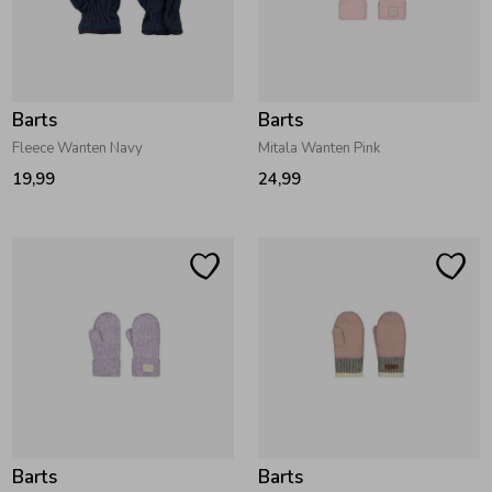
Zwemkleding
Zwemkleding
Cadeaubonnen
Winterjassen
Zwemvesten & Zwembandjes
Winterjassen
Jassen
Jassen
Haaraccessoires
Zomerjassen
Zomerjassen
Barts
Barts
Fleece Wanten Navy
Mitala Wanten Pink
Vesten
Vesten
Kledingaccessoires
19,99
24,99
Overhemden
Overhemden
Babyaccessoires
Colberts & Gilets
Jurken
Verzorgingsproducten
Boxpakjes
Rokken & Skorts
Beenmode
Rompers
Jumpsuits
Winteraccessoires
Barts
Barts