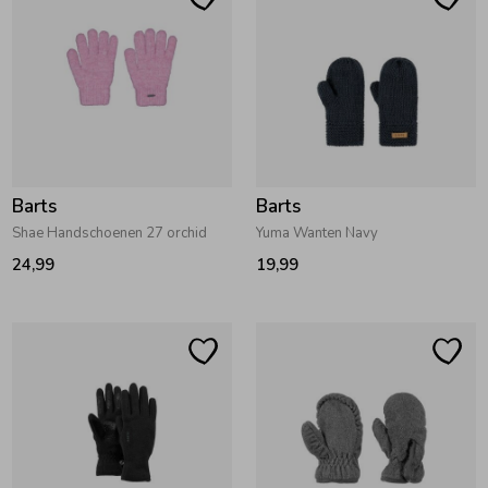
Zomeraccessoires
Kledingaccessoires
Beenmode
Barts
Barts
Shae Handschoenen 27 orchid
Yuma Wanten Navy
Winteraccessoires
24,99
19,99