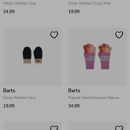
Mitala Wanten Lilac
Dicey Wanten Dusty Pink
Ondergoed
Blouses
24,99
19,99
Regenkleding &-laarzen
Blazers & Gilets
Zomeraccessoires
Leggings
Kledingaccessoires
Boxpakjes
Beenmode
Rompers
Barts
Barts
Dicey Wanten Navy
Puppet Handschoenen Mauve
Ondergoed
19,99
34,99
Regenkleding &-laarzen