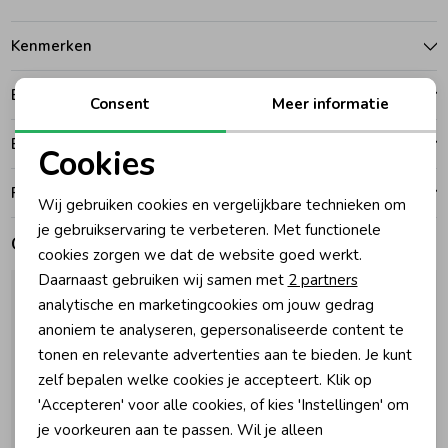
Zomeraccessoires
Kenmerken
Betalen
Consent
Meer informatie
Kledingaccessoires
Bezorgen of ophalen
Cookies
Beenmode
Noodzakelijke cookies
Ruilen en retouren
Wij gebruiken cookies en vergelijkbare technieken om
Personalisatie cookies
je gebruikservaring te verbeteren. Met functionele
Winteraccessoires
Gerelateerde producten
cookies zorgen we dat de website goed werkt.
Analytische cookies
Daarnaast gebruiken wij samen met
2 partners
Marketing cookies
analytische en marketingcookies om jouw gedrag
anoniem te analyseren, gepersonaliseerde content te
tonen en relevante advertenties aan te bieden. Je kunt
zelf bepalen welke cookies je accepteert. Klik op
'Accepteren' voor alle cookies, of kies 'Instellingen' om
je voorkeuren aan te passen. Wil je alleen