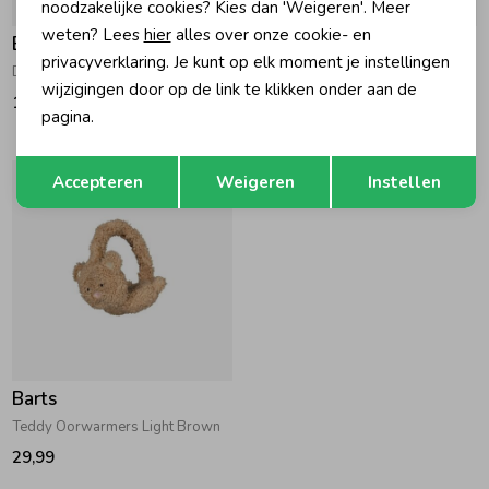
noodzakelijke cookies? Kies dan 'Weigeren'. Meer
weten? Lees
hier
alles over onze cookie- en
Barts
Barts
privacyverklaring. Je kunt op elk moment je instellingen
Dicey Wanten Navy
Yuma Wanten Light Brown
wijzigingen door op de link te klikken onder aan de
19,99
19,99
pagina.
Opslaan
Terug
Accepteren
Weigeren
Instellen
Barts
Teddy Oorwarmers Light Brown
29,99