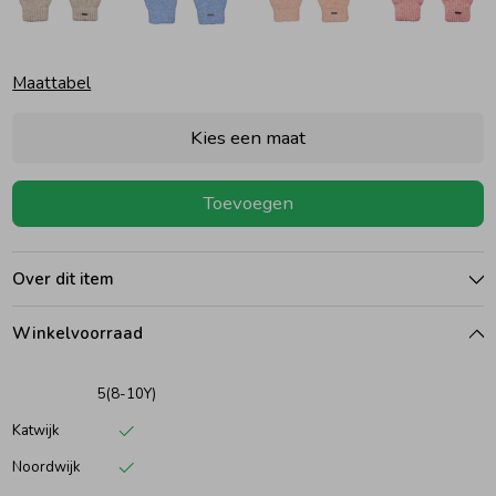
Ondergoed
Blouses
Maattabel
Regenkleding &-laarzen
Blazers & Gilets
Kies een maat
Zomeraccessoires
Leggings
Toevoegen
Kledingaccessoires
Boxpakjes
Over dit item
Beenmode
Rompers
Winkelvoorraad
5(8-10Y)
Ondergoed
Katwijk
Noordwijk
Regenkleding &-laarzen