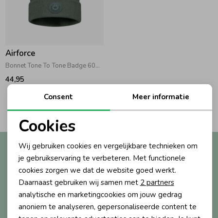
Zwemkleding
Zwemkleding
Cadeaubonnen
Winterjassen
Zwemvesten & Zwembandjes
Winterjassen
Jassen
Jassen
Haaraccessoires
Zomerjassen
Zomerjassen
Airforce
Bonnet Tone To Tone Badge 608 Urban Green
Vesten
Vesten
Kledingaccessoires
44,95
Consent
Meer informatie
2
Filters
Overhemden
Overhemden
Babyaccessoires
Cookies
Noodzakelijke cookies
Colberts & Gilets
Jurken
Verzorgingsproducten
Wij gebruiken cookies en vergelijkbare technieken om
Altijd als eerste op de hoogte?
Personalisatie cookies
je gebruikservaring te verbeteren. Met functionele
Ontvang nieuwe collecties, exclusieve acties én direct
cookies zorgen we dat de website goed werkt.
10% korting* op je eerste bestelling.
Boxpakjes
Rokken & Skorts
Beenmode
Analytische cookies
Daarnaast gebruiken wij samen met
2 partners
Marketing cookies
analytische en marketingcookies om jouw gedrag
Rompers
Jumpsuits
Winteraccessoires
anoniem te analyseren, gepersonaliseerde content te
Aanmelden