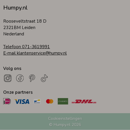
Humpy.nl
Zomeraccessoires
Rooseveltstraat 18 D
2321BM Leiden
Kledingaccessoires
Nederland
Telefoon 071-3619991
Beenmode
E-mail klantenservice@humpy.nl
Volg ons
Winteraccessoires
Onze partners
Cookieinstellingen
© Humpy.nl 2026