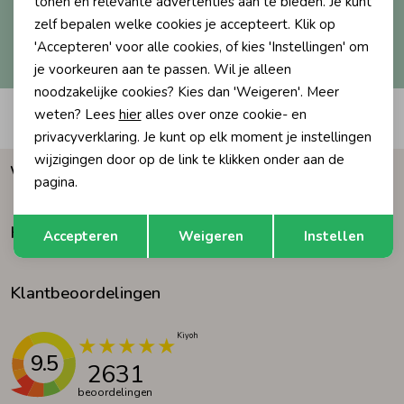
tonen en relevante advertenties aan te bieden. Je kunt
zelf bepalen welke cookies je accepteert. Klik op
Ondergoed
Blouses
Hoe we met je data omgaan? Bekijk dit in onze
'Accepteren' voor alle cookies, of kies 'Instellingen' om
privacyverklaring.
je voorkeuren aan te passen. Wil je alleen
noodzakelijke cookies? Kies dan 'Weigeren'. Meer
Regenkleding &-laarzen
Blazers & Gilets
weten? Lees
hier
alles over onze cookie- en
Automatisch sparen voor korting
privacyverklaring. Je kunt op elk moment je instellingen
Zomeraccessoires
Leggings
wijzigingen door op de link te klikken onder aan de
Waarom Humpy?
pagina.
Kledingaccessoires
Boxpakjes
Opslaan
Terug
Klantenservice
Accepteren
Weigeren
Instellen
Beenmode
Rompers
Klantbeoordelingen
Ondergoed
9.5
2631
Regenkleding &-laarzen
beoordelingen