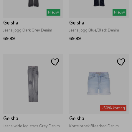
Zwemkleding
Zwemkleding
Cadeaubonnen
Winterjassen
Zwemvesten & Zwembandjes
Winterjassen
Nieuw
Nieuw
Geisha
Geisha
Jassen
Jassen
Haaraccessoires
Zomerjassen
Zomerjassen
Jeans jogg Dark Grey Denim
Jeans jogg Blue/Black Denim
69,99
69,99
Vesten
Vesten
Kledingaccessoires
Overhemden
Overhemden
Babyaccessoires
Colberts & Gilets
Jurken
Verzorgingsproducten
Boxpakjes
Rokken & Skorts
Beenmode
-50% korting
Geisha
Geisha
Rompers
Jumpsuits
Winteraccessoires
Jeans wide leg stars Grey Denim
Korte broek Bleached Denim