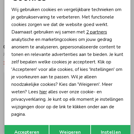
Noodzakelijke cookies
Wij gebruiken cookies en vergelijkbare technieken om
Zomeraccessoires
Personalisatie cookies
je gebruikservaring te verbeteren. Met functionele
cookies zorgen we dat de website goed werkt.
Analytische cookies
Daarnaast gebruiken wij samen met
2 partners
Kledingaccessoires
-50% korting
-50% korting
Marketing cookies
analytische en marketingcookies om jouw gedrag
Geisha
Geisha
anoniem te analyseren, gepersonaliseerde content te
Beenmode
tonen en relevante advertenties aan te bieden. Je kunt
Jeans wide linnenmix Ecru Raw Linen Mix
Jeans met strass-steentjes Bleached Denim
zelf bepalen welke cookies je accepteert. Klik op
34,99
69,99
34,99
69,99
'Accepteren' voor alle cookies, of kies 'Instellingen' om
Winteraccessoires
je voorkeuren aan te passen. Wil je alleen
noodzakelijke cookies? Kies dan 'Weigeren'. Meer
weten? Lees
hier
alles over onze cookie- en
privacyverklaring. Je kunt op elk moment je instellingen
wijzigingen door op de link te klikken onder aan de
pagina.
Opslaan
Terug
-50% korting
Accepteren
Weigeren
Instellen