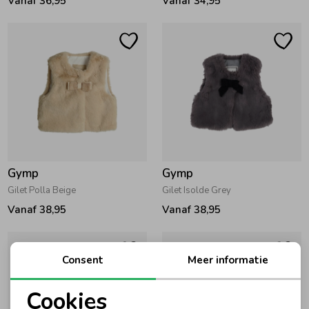
Vanaf 36,95
Vanaf 34,95
Ondergoed
Blouses
Regenkleding &-laarzen
Blazers & Gilets
Zomeraccessoires
Leggings
Kledingaccessoires
Boxpakjes
Gymp
Gymp
Gilet Polla Beige
Gilet Isolde Grey
Beenmode
Rompers
Vanaf 38,95
Vanaf 38,95
Ondergoed
Consent
Meer informatie
Cookies
Regenkleding &-laarzen