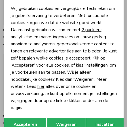
Noodzakelijke cookies
Wij gebruiken cookies en vergelijkbare technieken om
Zomeraccessoires
Personalisatie cookies
je gebruikservaring te verbeteren. Met functionele
cookies zorgen we dat de website goed werkt.
Analytische cookies
Daarnaast gebruiken wij samen met
2 partners
Gymp
Gymp
Kledingaccessoires
Marketing cookies
analytische en marketingcookies om jouw gedrag
Gilet Alice Off White - Brown
Gilet Bestie Old Rose
anoniem te analyseren, gepersonaliseerde content te
Vanaf 38,95
Vanaf 34,95
Beenmode
tonen en relevante advertenties aan te bieden. Je kunt
zelf bepalen welke cookies je accepteert. Klik op
'Accepteren' voor alle cookies, of kies 'Instellingen' om
Winteraccessoires
je voorkeuren aan te passen. Wil je alleen
noodzakelijke cookies? Kies dan 'Weigeren'. Meer
weten? Lees
hier
alles over onze cookie- en
privacyverklaring. Je kunt op elk moment je instellingen
wijzigingen door op de link te klikken onder aan de
pagina.
Gymp
Opslaan
Terug
Gilet Michelle Green
Accepteren
Weigeren
Instellen