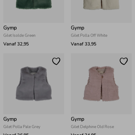
Zwemkleding
Zwemkleding
Cadeaubonnen
Winterjassen
Zwemvesten & Zwembandjes
Winterjassen
Gymp
Gymp
Jassen
Jassen
Haaraccessoires
Zomerjassen
Zomerjassen
Gilet Isolde Green
Gilet Polla Off White
Vanaf 32,95
Vanaf 33,95
Vesten
Vesten
Kledingaccessoires
Overhemden
Overhemden
Babyaccessoires
Colberts & Gilets
Jurken
Verzorgingsproducten
Boxpakjes
Rokken & Skorts
Beenmode
Gymp
Gymp
Rompers
Jumpsuits
Winteraccessoires
Gilet Polla Pale Grey
Gilet Delphine Old Rose