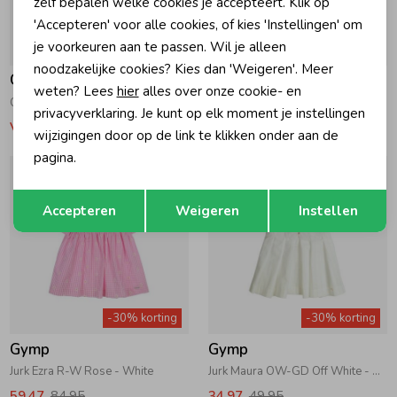
zelf bepalen welke cookies je accepteert. Klik op
'Accepteren' voor alle cookies, of kies 'Instellingen' om
je voorkeuren aan te passen. Wil je alleen
-30% korting
-30% korting
noodzakelijke cookies? Kies dan 'Weigeren'. Meer
Gymp
Gymp
weten? Lees
hier
alles over onze cookie- en
Overgooier Maura OW-GD Off White - Gold
Jurk Rodina OW-R Off White - Rose
privacyverklaring. Je kunt op elk moment je instellingen
Vanaf 38,47
Vanaf 41,97
wijzigingen door op de link te klikken onder aan de
pagina.
Opslaan
Terug
Accepteren
Weigeren
Instellen
-30% korting
-30% korting
Gymp
Gymp
Jurk Ezra R-W Rose - White
Jurk Maura OW-GD Off White - Gold
59,47
84,95
34,97
49,95