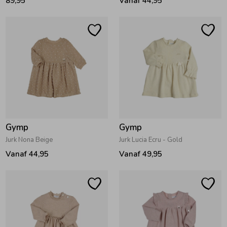
89,95
Vanaf 44,95
Ondergoed
Blouses
Regenkleding &-laarzen
Blazers & Gilets
Zomeraccessoires
Leggings
Kledingaccessoires
Boxpakjes
Gymp
Gymp
Jurk Nona Beige
Jurk Lucia Ecru - Gold
Beenmode
Rompers
Vanaf 44,95
Vanaf 49,95
Ondergoed
Regenkleding &-laarzen