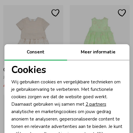
Consent
Meer informatie
-30% korting
-30% korting
Cookies
Gymp
Gymp
Noodzakelijke cookies
Jurk Barbara OW-BG Off White - Beige
Overgooier Adelien GN Green
Wij gebruiken cookies en vergelijkbare technieken om
41,97
59,95
Vanaf 41,97
Personalisatie cookies
je gebruikservaring te verbeteren. Met functionele
cookies zorgen we dat de website goed werkt.
Analytische cookies
Daarnaast gebruiken wij samen met
2 partners
Marketing cookies
analytische en marketingcookies om jouw gedrag
anoniem te analyseren, gepersonaliseerde content te
tonen en relevante advertenties aan te bieden. Je kunt