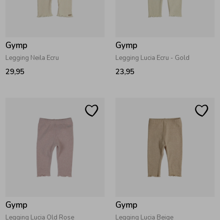
Zwemkleding
Zwemkleding
Cadeaubonnen
Winterjassen
Zwemvesten & Zwembandjes
Winterjassen
Gymp
Gymp
Jassen
Jassen
Haaraccessoires
Zomerjassen
Zomerjassen
Legging Neila Ecru
Legging Lucia Ecru - Gold
29,95
23,95
Vesten
Vesten
Kledingaccessoires
Overhemden
Overhemden
Babyaccessoires
Colberts & Gilets
Jurken
Verzorgingsproducten
Boxpakjes
Rokken & Skorts
Beenmode
Gymp
Gymp
Rompers
Jumpsuits
Winteraccessoires
Legging Lucia Old Rose
Legging Lucia Beige