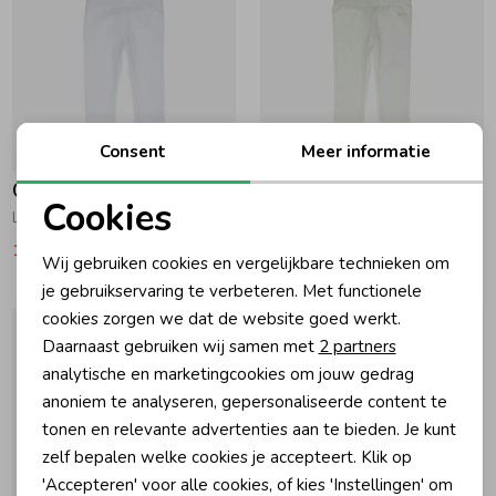
Zomeraccessoires
Kledingaccessoires
Consent
Meer informatie
-30% korting
-30% korting
Gymp
Gymp
Beenmode
Cookies
Legging Aerobic W White
Legging Aerobic OW Off White
Noodzakelijke cookies
13,97
19,95
13,97
19,95
Wij gebruiken cookies en vergelijkbare technieken om
Winteraccessoires
Personalisatie cookies
je gebruikservaring te verbeteren. Met functionele
cookies zorgen we dat de website goed werkt.
Analytische cookies
Daarnaast gebruiken wij samen met
2 partners
Marketing cookies
analytische en marketingcookies om jouw gedrag
anoniem te analyseren, gepersonaliseerde content te
tonen en relevante advertenties aan te bieden. Je kunt
zelf bepalen welke cookies je accepteert. Klik op
'Accepteren' voor alle cookies, of kies 'Instellingen' om