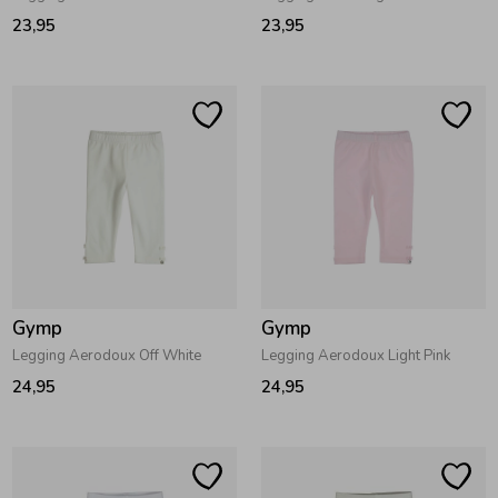
23,95
23,95
Ondergoed
Blouses
Regenkleding &-laarzen
Blazers & Gilets
Zomeraccessoires
Leggings
Kledingaccessoires
Boxpakjes
Gymp
Gymp
Beenmode
Rompers
Legging Aerodoux Off White
Legging Aerodoux Light Pink
24,95
24,95
Ondergoed
Regenkleding &-laarzen