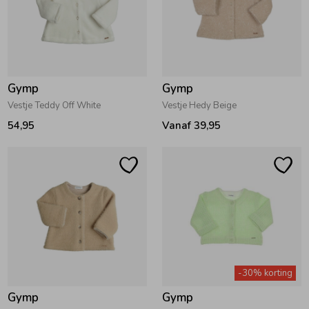
Zomeraccessoires
Kledingaccessoires
Gymp
Gymp
Vestje Teddy Off White
Vestje Hedy Beige
Beenmode
54,95
Vanaf 39,95
Winteraccessoires
-30% korting
Gymp
Gymp