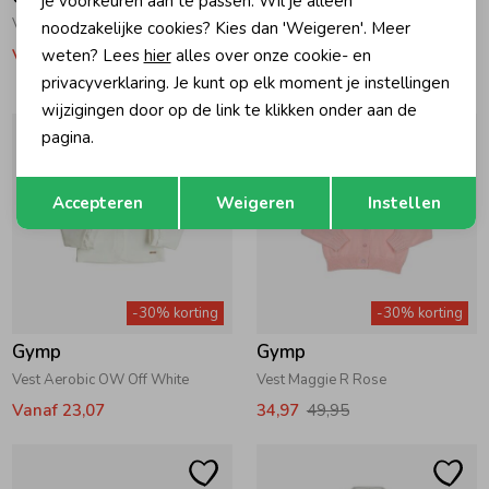
je voorkeuren aan te passen. Wil je alleen
Vest Carbon OW Off White
Vest Carbon VR Old Rose
noodzakelijke cookies? Kies dan 'Weigeren'. Meer
Vanaf 25,17
30,07
42,95
weten? Lees
hier
alles over onze cookie- en
privacyverklaring. Je kunt op elk moment je instellingen
wijzigingen door op de link te klikken onder aan de
pagina.
Opslaan
Terug
Accepteren
Weigeren
Instellen
-30% korting
-30% korting
Gymp
Gymp
Vest Aerobic OW Off White
Vest Maggie R Rose
Vanaf 23,07
34,97
49,95