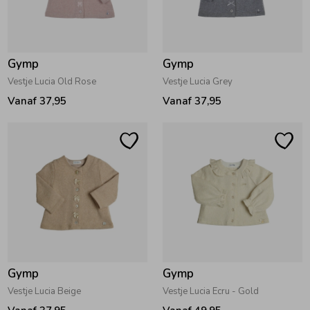
Zwemkleding
Zwemkleding
Cadeaubonnen
Winterjassen
Zwemvesten & Zwembandjes
Winterjassen
Gymp
Gymp
Jassen
Jassen
Haaraccessoires
Zomerjassen
Zomerjassen
Vestje Lucia Old Rose
Vestje Lucia Grey
Vanaf 37,95
Vanaf 37,95
Vesten
Vesten
Kledingaccessoires
Overhemden
Overhemden
Babyaccessoires
Colberts & Gilets
Jurken
Verzorgingsproducten
Boxpakjes
Rokken & Skorts
Beenmode
Gymp
Gymp
Rompers
Jumpsuits
Winteraccessoires
Vestje Lucia Beige
Vestje Lucia Ecru - Gold