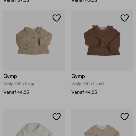
Vanaf 37,95
Vanaf 49,95
Ondergoed
Blouses
Regenkleding &-laarzen
Blazers & Gilets
Zomeraccessoires
Leggings
Kledingaccessoires
Boxpakjes
Gymp
Gymp
Vestje Gillo Beige
Vestje Gillo Camel
Beenmode
Rompers
Vanaf 44,95
Vanaf 44,95
Ondergoed
Regenkleding &-laarzen