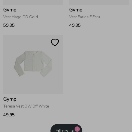
Gymp
Gymp
Vest Hagg GD Gold
Vest Farida E Ecru
59,95
49,95
Gymp
Teresa Vest OW Off White
49,95
2
Filters