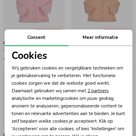
-30% korting
-30% korting
Consent
Meer informatie
Gymp
Gymp
Vest Carbon R Rose
Vest Carbon APR Apricot
Cookies
Vanaf 25,17
Vanaf 27,97
Noodzakelijke cookies
Wij gebruiken cookies en vergelijkbare technieken om
Personalisatie cookies
je gebruikservaring te verbeteren. Met functionele
cookies zorgen we dat de website goed werkt.
Analytische cookies
Daarnaast gebruiken wij samen met
2 partners
Marketing cookies
analytische en marketingcookies om jouw gedrag
anoniem te analyseren, gepersonaliseerde content te
tonen en relevante advertenties aan te bieden. Je kunt
zelf bepalen welke cookies je accepteert. Klik op
-30% korting
-30% korting
'Accepteren' voor alle cookies, of kies 'Instellingen' om
Gymp
Gymp