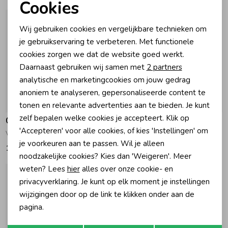
Cookies
Noodzakelijke cookies
Zomeraccessoires
Wij gebruiken cookies en vergelijkbare technieken om
Personalisatie cookies
je gebruikservaring te verbeteren. Met functionele
cookies zorgen we dat de website goed werkt.
Kledingaccessoires
Analytische cookies
Daarnaast gebruiken wij samen met
2 partners
Marketing cookies
analytische en marketingcookies om jouw gedrag
Beenmode
anoniem te analyseren, gepersonaliseerde content te
tonen en relevante advertenties aan te bieden. Je kunt
zelf bepalen welke cookies je accepteert. Klik op
Gymp
Gymp
Winteraccessoires
'Accepteren' voor alle cookies, of kies 'Instellingen' om
Vest Pety OW Off White
Vest Teresa OW Off White
je voorkeuren aan te passen. Wil je alleen
119,95
39,95
noodzakelijke cookies? Kies dan 'Weigeren'. Meer
weten? Lees
hier
alles over onze cookie- en
privacyverklaring. Je kunt op elk moment je instellingen
wijzigingen door op de link te klikken onder aan de
pagina.