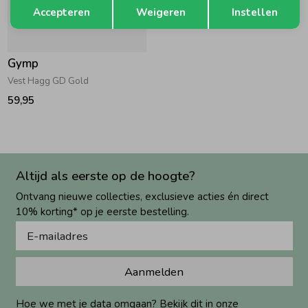
Opslaan
Terug
Accepteren
Weigeren
Instellen
Gymp
Vest Hagg GD Gold
59,95
Altijd als eerste op de hoogte?
Ontvang nieuwe collecties, exclusieve acties én direct
10% korting* op je eerste bestelling.
Aanmelden
Hoe we met je data omgaan? Bekijk dit in onze