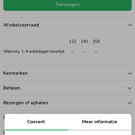
Toevoegen
Ondergoed
Blouses
Winkelvoorraad
Regenkleding &-laarzen
Blazers & Gilets
122
140
158
Zomeraccessoires
Leggings
Webonly: 1-4 werkdagen levertijd
Kledingaccessoires
Boxpakjes
Kenmerken
Betalen
Beenmode
Rompers
Bezorgen of ophalen
Ondergoed
Ruilen en retouren
Consent
Meer informatie
Regenkleding &-laarzen
Gerelateerde producten