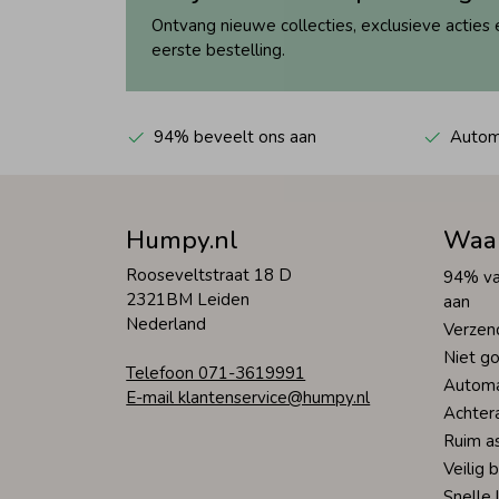
Ontvang nieuwe collecties, exclusieve acties 
eerste bestelling.
94% beveelt ons aan
Automa
Humpy.nl
Waa
Rooseveltstraat 18 D
94% va
2321BM Leiden
aan
Nederland
Verzen
Niet go
Telefoon 071-3619991
Automa
E-mail klantenservice@humpy.nl
Achter
Ruim a
Veilig 
Snelle 