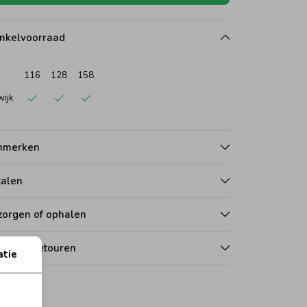
nkelvoorraad
116
128
158
wijk
nmerken
talen
zorgen of ophalen
len en retouren
atie