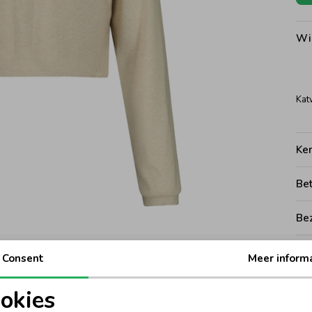
Wi
Kat
Ke
Be
Be
Rui
Consent
Meer inform
okies