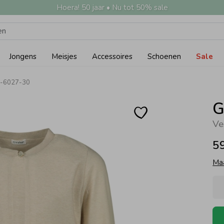
Hoera! 50 jaar • Nu tot 50% sale
Jongens
Meisjes
Accessoires
Schoenen
Sale
0-6027-30
G
Ve
5
Ma