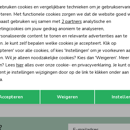
oodzakelijke cookies
Personalisatie cookies
ebruiken cookies en vergelijkbare technieken om je gebruikservari
teren. Met functionele cookies zorgen we dat de website goed w
nalytische cookies
Marketing cookies
aast gebruiken wij samen met
2 partners
analytische en
tingcookies om jouw gedrag anoniem te analyseren,
sonaliseerde content te tonen en relevante advertenties aan te
n. Je kunt zelf bepalen welke cookies je accepteert. Klik op
pteren' voor alle cookies, of kies 'Instellingen' om je voorkeuren a
n. Wil je alleen noodzakelijke cookies? Kies dan 'Weigeren'. Meer
n? Lees
hier
alles over onze cookie- en privacyverklaring. Je kunt 
t je instellingen wijzigingen door op de link te klikken onder aan
a.
ida E Ecru
Opslaan
Terug
Accepteren
Weigeren
Instelle
?