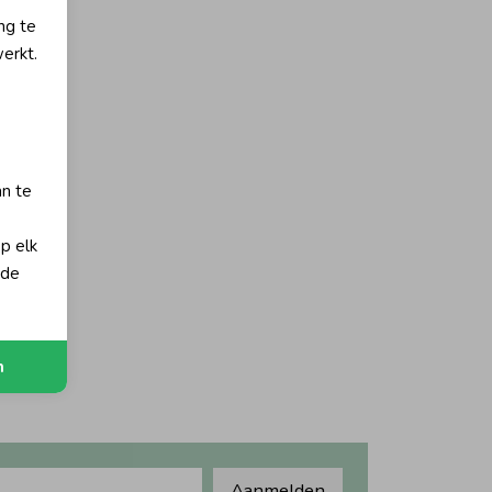
ng te
erkt.
an te
op elk
 de
n
Aanmelden