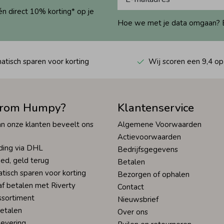
én direct 10% korting* op je
Hoe we met je data omgaan? Bek
tisch sparen voor korting
Wij scoren een 9,4 op
rom Humpy?
Klantenservice
n onze klanten beveelt ons
Algemene Voorwaarden
Actievoorwaarden
ding via DHL
Bedrijfsgegevens
ed, geld terug
Betalen
tisch sparen voor korting
Bezorgen of ophalen
af betalen met Riverty
Contact
ssortiment
Nieuwsbrief
betalen
Over ons
levering