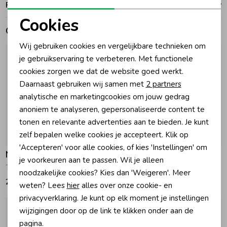
Ruilen en retouren
Cookies
Zomeraccessoires
Gerelateerde producten
Noodzakelijke cookies
Wij gebruiken cookies en vergelijkbare technieken om
Personalisatie cookies
Kledingaccessoires
je gebruikservaring te verbeteren. Met functionele
cookies zorgen we dat de website goed werkt.
Analytische cookies
Daarnaast gebruiken wij samen met
2 partners
Beenmode
Marketing cookies
analytische en marketingcookies om jouw gedrag
anoniem te analyseren, gepersonaliseerde content te
Winteraccessoires
tonen en relevante advertenties aan te bieden. Je kunt
zelf bepalen welke cookies je accepteert. Klik op
Nieuw
Nieuw
'Accepteren' voor alle cookies, of kies 'Instellingen' om
Noppies
Noppies
je voorkeuren aan te passen. Wil je alleen
T-shirt longsleeve met print Rose Dust
T-shirt longsleeve Rose Taupe
noodzakelijke cookies? Kies dan 'Weigeren'. Meer
21,50
23,95
weten? Lees
hier
alles over onze cookie- en
privacyverklaring. Je kunt op elk moment je instellingen
wijzigingen door op de link te klikken onder aan de
pagina.