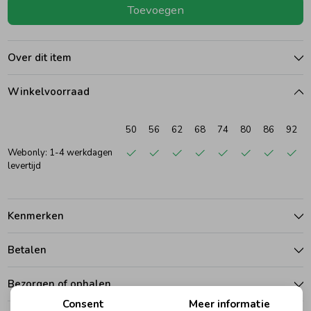
Toevoegen
Ondergoed
Blouses
Over dit item
Regenkleding &-laarzen
Blazers & Gilets
Winkelvoorraad
Zomeraccessoires
Leggings
50
56
62
68
74
80
86
92
Webonly: 1-4 werkdagen
Kledingaccessoires
Boxpakjes
levertijd
Beenmode
Rompers
Kenmerken
Betalen
Ondergoed
Bezorgen of ophalen
Regenkleding &-laarzen
Consent
Meer informatie