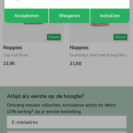
Opslaan
Terug
Accepteren
Weigeren
Instellen
Nieuw
Nieuw
Noppies
Noppies
Top Ash Rose
Overslag t-shirt met streep Mocha Mousse
23,95
21,50
Altijd als eerste op de hoogte?
Ontvang nieuwe collecties, exclusieve acties én direct
10% korting* op je eerste bestelling.