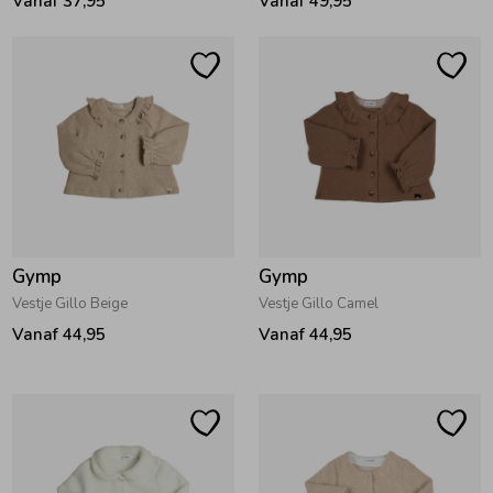
Vanaf 37,95
Vanaf 49,95
Ondergoed
Blouses
Regenkleding &-laarzen
Blazers & Gilets
Zomeraccessoires
Leggings
Kledingaccessoires
Boxpakjes
Gymp
Gymp
Vestje Gillo Beige
Vestje Gillo Camel
Beenmode
Rompers
Vanaf 44,95
Vanaf 44,95
Ondergoed
Regenkleding &-laarzen