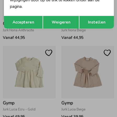
wijzigingen door op de link te klikken onder aan de
pagina.
Opslaan
Terug
Accepteren
Weigeren
Instellen
Gymp
Gymp
Jurk Nona Anthracite
Jurk Nona Beige
Vanaf 44,95
Vanaf 44,95
Gymp
Gymp
Jurk Lucia Ecru - Gold
Jurk Lucia Beige
Vanaf 49,95
Vanaf 39,95