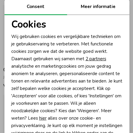
Consent
Meer informatie
Cookies
Noodzakelijke cookies
Wij gebruiken cookies en vergelijkbare technieken om
Personalisatie cookies
je gebruikservaring te verbeteren. Met functionele
cookies zorgen we dat de website goed werkt.
Analytische cookies
Daarnaast gebruiken wij samen met
2 partners
Marketing cookies
analytische en marketingcookies om jouw gedrag
Gymp
Gymp
anoniem te analyseren, gepersonaliseerde content te
Jurk Rafaela Ecru - Gold
Jurk Klary Off White
tonen en relevante advertenties aan te bieden. Je kunt
Vanaf 35,95
89,95
zelf bepalen welke cookies je accepteert. Klik op
'Accepteren' voor alle cookies, of kies 'Instellingen' om
je voorkeuren aan te passen. Wil je alleen
noodzakelijke cookies? Kies dan 'Weigeren'. Meer
weten? Lees
hier
alles over onze cookie- en
privacyverklaring. Je kunt op elk moment je instellingen