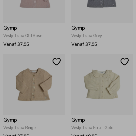
Zwemkleding
Zwemkleding
Cadeaubonnen
Winterjassen
Zwemvesten & Zwembandjes
Winterjassen
Gymp
Gymp
Jassen
Jassen
Haaraccessoires
Zomerjassen
Zomerjassen
Vestje Lucia Old Rose
Vestje Lucia Grey
Vanaf 37,95
Vanaf 37,95
Vesten
Vesten
Kledingaccessoires
Overhemden
Overhemden
Babyaccessoires
Colberts & Gilets
Jurken
Verzorgingsproducten
Boxpakjes
Rokken & Skorts
Beenmode
Gymp
Gymp
Rompers
Jumpsuits
Winteraccessoires
Vestje Lucia Beige
Vestje Lucia Ecru - Gold