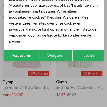
Gymp
Gymp
'Accepteren' voor alle cookies, of kies 'Instellingen' om
Jurk Pepita VR-OR Old Rose - Orange
Jurk Halena OW-MU Off White - Multi
je voorkeuren aan te passen. Wil je alleen
Vanaf 34,97
34,97
49,95
noodzakelijke cookies? Kies dan 'Weigeren'. Meer
weten? Lees
hier
alles over onze cookie- en
privacyverklaring. Je kunt op elk moment je instellingen
wijzigingen door op de link te klikken onder aan de
pagina.
Opslaan
Terug
Accepteren
Weigeren
Instellen
-30% korting
-30% korting
Gymp
Gymp
Jurk Halena VR-R Old Rose - Rose
Jurk Laila OW-GD Off White - Gold
Vanaf 34,97
48,97
69,95