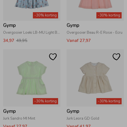
-30% korting
-30% korting
Gymp
Gymp
Overgooier Loeki LB-MU Light Blue - Multi
Overgooier Beau R-E Rose - Ecru
34,97
49,95
Vanaf 27,97
-30% korting
-30% korting
Gymp
Gymp
Jurk Sandro MI Mint
Jurk Leora GD Gold
Vanaf 27,97
Vanaf 41,97