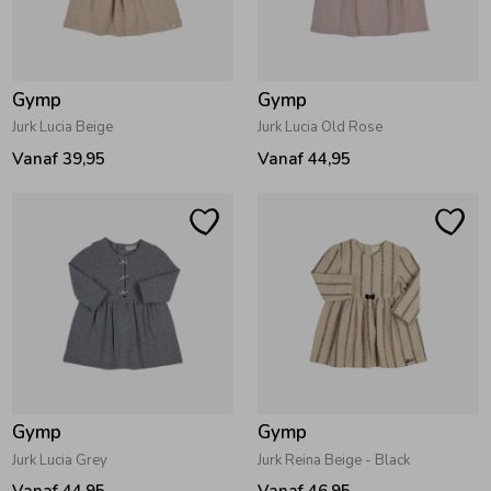
Zomeraccessoires
Gymp
Gymp
Kledingaccessoires
Jurk Lucia Beige
Jurk Lucia Old Rose
Vanaf 39,95
Vanaf 44,95
Beenmode
Winteraccessoires
Gymp
Gymp
Jurk Lucia Grey
Jurk Reina Beige - Black
Vanaf 44,95
Vanaf 46,95