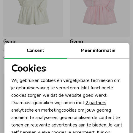
Gymp
Gymp
Jurk Aerodoux Off White
Jurk Aerodoux Light Pink
Consent
Meer informatie
49,95
49,95
Cookies
Noodzakelijke cookies
Wij gebruiken cookies en vergelijkbare technieken om
Personalisatie cookies
je gebruikservaring te verbeteren. Met functionele
cookies zorgen we dat de website goed werkt.
Analytische cookies
Daarnaast gebruiken wij samen met
2 partners
Marketing cookies
analytische en marketingcookies om jouw gedrag
anoniem te analyseren, gepersonaliseerde content te
tonen en relevante advertenties aan te bieden. Je kunt
-30% korting
-30% korting
zelf bepalen welke cookies je accepteert. Klik op