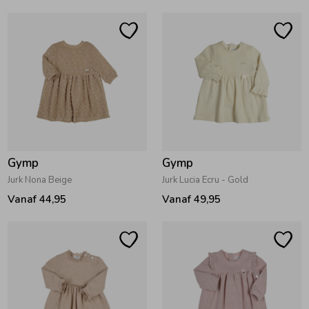
Ondergoed
Blouses
Regenkleding &-laarzen
Blazers & Gilets
Zomeraccessoires
Leggings
Kledingaccessoires
Boxpakjes
Gymp
Gymp
Jurk Nona Beige
Jurk Lucia Ecru - Gold
Vanaf 44,95
Vanaf 49,95
Beenmode
Rompers
Ondergoed
Regenkleding &-laarzen