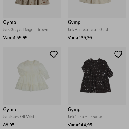
Zwemkleding
Zwemkleding
Cadeaubonnen
Winterjassen
Zwemvesten & Zwembandjes
Winterjassen
Gymp
Gymp
Jassen
Jassen
Haaraccessoires
Zomerjassen
Zomerjassen
Jurk Grayce Beige - Brown
Jurk Rafaela Ecru - Gold
Vanaf 55,95
Vanaf 35,95
Vesten
Vesten
Kledingaccessoires
Overhemden
Overhemden
Babyaccessoires
Colberts & Gilets
Jurken
Verzorgingsproducten
Boxpakjes
Rokken & Skorts
Beenmode
Gymp
Gymp
Jurk Klary Off White
Jurk Nona Anthracite
Rompers
Jumpsuits
Winteraccessoires
89,95
Vanaf 44,95