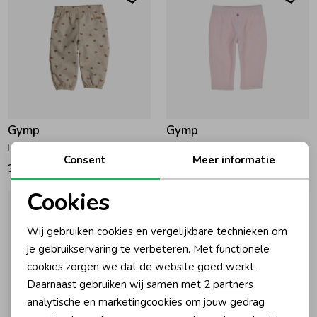
Gymp
Gymp
Lange broek Grayce Beige - Brown
Lange broek Beth Light Pink
Consent
Meer informatie
34,95
36,95
Cookies
Noodzakelijke cookies
Wij gebruiken cookies en vergelijkbare technieken om
Personalisatie cookies
je gebruikservaring te verbeteren. Met functionele
cookies zorgen we dat de website goed werkt.
Analytische cookies
Daarnaast gebruiken wij samen met
2 partners
Marketing cookies
analytische en marketingcookies om jouw gedrag