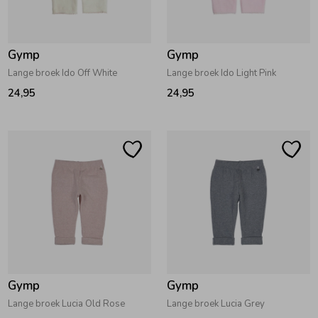
Zwemkleding
Zwemkleding
Cadeaubonnen
Winterjassen
Zwemvesten & Zwembandjes
Winterjassen
Gymp
Gymp
Jassen
Jassen
Haaraccessoires
Zomerjassen
Zomerjassen
Lange broek Ido Off White
Lange broek Ido Light Pink
24,95
24,95
Vesten
Vesten
Kledingaccessoires
Overhemden
Overhemden
Babyaccessoires
Colberts & Gilets
Jurken
Verzorgingsproducten
Boxpakjes
Rokken & Skorts
Beenmode
Gymp
Gymp
Rompers
Jumpsuits
Winteraccessoires
Lange broek Lucia Old Rose
Lange broek Lucia Grey