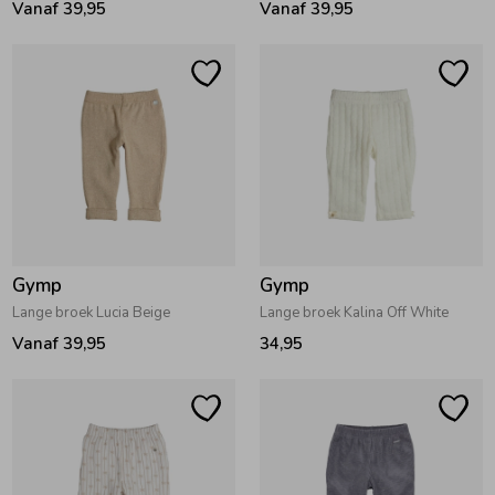
Vanaf 39,95
Vanaf 39,95
Ondergoed
Blouses
Regenkleding &-laarzen
Blazers & Gilets
Zomeraccessoires
Leggings
Kledingaccessoires
Boxpakjes
Gymp
Gymp
Lange broek Lucia Beige
Lange broek Kalina Off White
Beenmode
Rompers
Vanaf 39,95
34,95
Ondergoed
Regenkleding &-laarzen