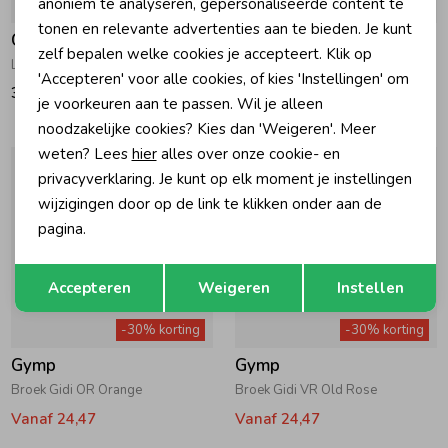
anoniem te analyseren, gepersonaliseerde content te
tonen en relevante advertenties aan te bieden. Je kunt
Gymp
Gymp
zelf bepalen welke cookies je accepteert. Klik op
Lange broek Aerodoux Off White
Lange broek Aerodoux Light Pink
'Accepteren' voor alle cookies, of kies 'Instellingen' om
32,95
32,95
je voorkeuren aan te passen. Wil je alleen
noodzakelijke cookies? Kies dan 'Weigeren'. Meer
weten? Lees
hier
alles over onze cookie- en
privacyverklaring. Je kunt op elk moment je instellingen
wijzigingen door op de link te klikken onder aan de
pagina.
Opslaan
Terug
Accepteren
Weigeren
Instellen
-30% korting
-30% korting
Gymp
Gymp
Broek Gidi OR Orange
Broek Gidi VR Old Rose
Vanaf 24,47
Vanaf 24,47