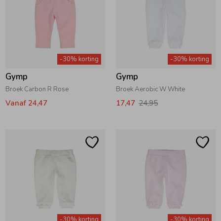
-30% korting
-30% korting
Gymp
Gymp
Broek Carbon R Rose
Broek Aerobic W White
Vanaf 24,47
17,47
24,95
-30% korting
-30% korting