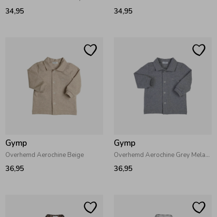
34,95
34,95
Ondergoed
Blouses
Regenkleding &-laarzen
Blazers & Gilets
Zomeraccessoires
Leggings
Kledingaccessoires
Boxpakjes
Gymp
Gymp
Beenmode
Rompers
Overhemd Aerochine Beige
Overhemd Aerochine Grey Melange
36,95
36,95
Ondergoed
Regenkleding &-laarzen