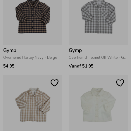
Zomeraccessoires
Kledingaccessoires
Gymp
Gymp
Beenmode
Overhemd Harley Navy - Beige
Overhemd Helmut Off White - Grey
54,95
Vanaf 51,95
Winteraccessoires