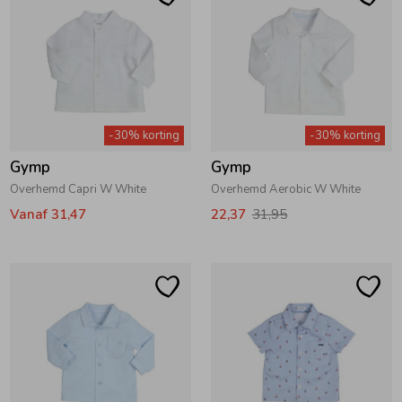
-30% korting
-30% korting
Gymp
Gymp
Overhemd Capri W White
Overhemd Aerobic W White
Vanaf 31,47
22,37
31,95