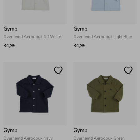
Zwemkleding
Zwemkleding
Cadeaubonnen
Winterjassen
Zwemvesten & Zwembandjes
Winterjassen
Gymp
Gymp
Jassen
Jassen
Haaraccessoires
Zomerjassen
Zomerjassen
Overhemd Aerodoux Off White
Overhemd Aerodoux Light Blue
34,95
34,95
Vesten
Vesten
Kledingaccessoires
Overhemden
Overhemden
Babyaccessoires
Colberts & Gilets
Jurken
Verzorgingsproducten
Boxpakjes
Rokken & Skorts
Beenmode
Gymp
Gymp
Rompers
Jumpsuits
Winteraccessoires
Overhemd Aerodoux Navy
Overhemd Aerodoux Green