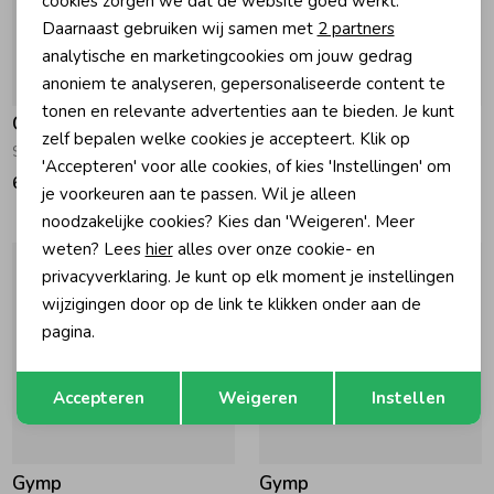
cookies zorgen we dat de website goed werkt.
Analytische cookies
Daarnaast gebruiken wij samen met
2 partners
Marketing cookies
analytische en marketingcookies om jouw gedrag
anoniem te analyseren, gepersonaliseerde content te
tonen en relevante advertenties aan te bieden. Je kunt
Gymp
Gymp
zelf bepalen welke cookies je accepteert. Klik op
Shirt Filip W-B White - Blue
Shirt Filip W-K White - Khaki
'Accepteren' voor alle cookies, of kies 'Instellingen' om
69,95
69,95
je voorkeuren aan te passen. Wil je alleen
noodzakelijke cookies? Kies dan 'Weigeren'. Meer
weten? Lees
hier
alles over onze cookie- en
privacyverklaring. Je kunt op elk moment je instellingen
wijzigingen door op de link te klikken onder aan de
pagina.
Opslaan
Terug
Accepteren
Weigeren
Instellen
Gymp
Gymp