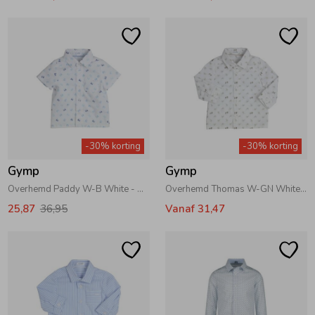
-30% korting
-30% korting
Gymp
Gymp
Overhemd Paddy W-B White - Blue
Overhemd Thomas W-GN White - Green
25,87
36,95
Vanaf 31,47