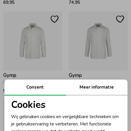
69,95
74,95
Gymp
Gymp
Shirt Primus W White
Shirt Anthony W-B White - Blue
Consent
Meer informatie
59,95
74,95
Cookies
Noodzakelijke cookies
Wij gebruiken cookies en vergelijkbare technieken om
Personalisatie cookies
je gebruikservaring te verbeteren. Met functionele