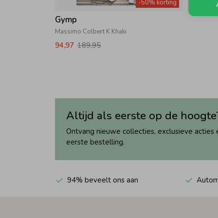
-50% korting
Gymp
Massimo Colbert K Khaki
94,97
189,95
Altijd als eerste op de hoogte
Ontvang nieuwe collecties, exclusieve acties 
eerste bestelling.
94% beveelt ons aan
Automa