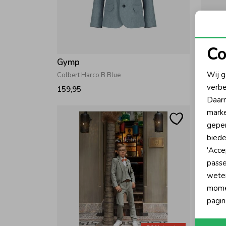
Co
Gymp
Gymp
N
Wij g
Colbert Harco B Blue
Colbert 
verbe
159,95
199,95
A
Daarn
marke
geper
biede
'Acce
passe
wete
momen
pagin