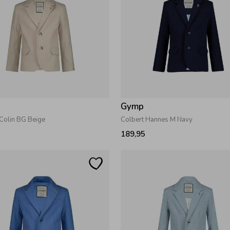
Gymp
 Colin BG Beige
Colbert Hannes M Navy
189,95