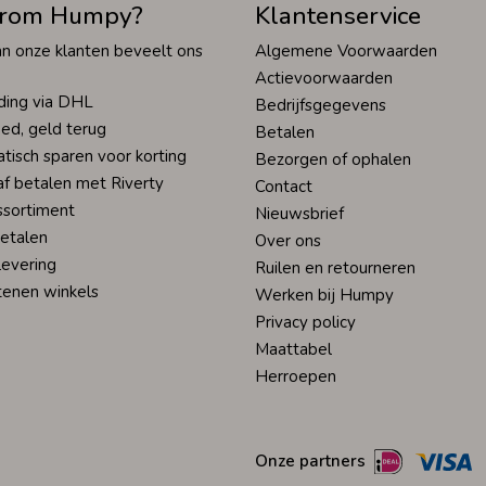
rom Humpy?
Klantenservice
n onze klanten beveelt ons
Algemene Voorwaarden
Actievoorwaarden
ding via DHL
Bedrijfsgegevens
ed, geld terug
Betalen
tisch sparen voor korting
Bezorgen of ophalen
af betalen met Riverty
Contact
ssortiment
Nieuwsbrief
betalen
Over ons
levering
Ruilen en retourneren
tenen winkels
Werken bij Humpy
Privacy policy
Maattabel
Herroepen
Onze partners