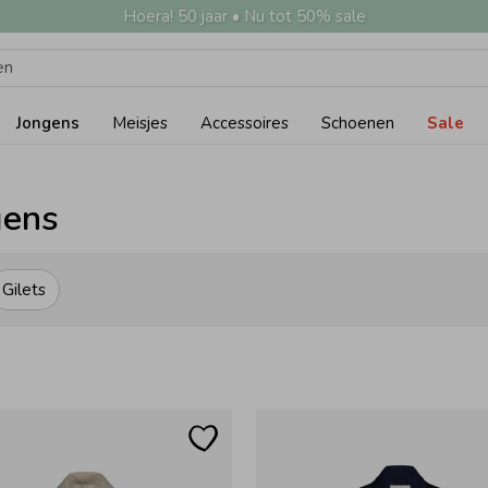
Hoera! 50 jaar • Nu tot 50% sale
Jongens
Meisjes
Accessoires
Schoenen
Sale
gens
Gilets