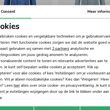
Consent
Meer inform
okies
Gymp
oodzakelijke cookies
Personalisatie cookies
ebruiken cookies en vergelijkbare technieken om je gebruikservari
Ibo B Blue
Colbert Kester LB Light Blue
teren. Met functionele cookies zorgen we dat de website goed w
169,95
nalytische cookies
Marketing cookies
aast gebruiken wij samen met
2 partners
analytische en
tingcookies om jouw gedrag anoniem te analyseren,
sonaliseerde content te tonen en relevante advertenties aan te
n. Je kunt zelf bepalen welke cookies je accepteert. Klik op
pteren' voor alle cookies, of kies 'Instellingen' om je voorkeuren a
n. Wil je alleen noodzakelijke cookies? Kies dan 'Weigeren'. Meer
n? Lees
hier
alles over onze cookie- en privacyverklaring. Je kunt 
t je instellingen wijzigingen door op de link te klikken onder aan
a.
Opslaan
Terug