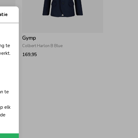
atie
Gymp
ng te
Colbert Harlon B Blue
erkt.
169,95
an te
op elk
 de