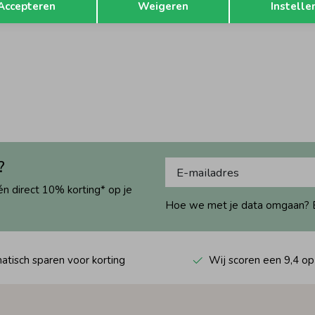
Accepteren
Weigeren
Instelle
?
én direct 10% korting* op je
Hoe we met je data omgaan? Bek
tisch sparen voor korting
Wij scoren een 9,4 op