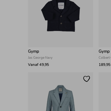
Gymp
Gymp
Jas George Navy
Colbert
Vanaf 49,95
189,95