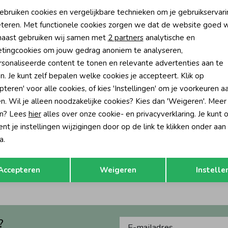
oodzakelijke cookies
Personalisatie cookies
ebruiken cookies en vergelijkbare technieken om je gebruikservari
teren. Met functionele cookies zorgen we dat de website goed w
nalytische cookies
Marketing cookies
aast gebruiken wij samen met
2 partners
analytische en
tingcookies om jouw gedrag anoniem te analyseren,
sonaliseerde content te tonen en relevante advertenties aan te
n. Je kunt zelf bepalen welke cookies je accepteert. Klik op
pteren' voor alle cookies, of kies 'Instellingen' om je voorkeuren a
n. Wil je alleen noodzakelijke cookies? Kies dan 'Weigeren'. Meer
n? Lees
hier
alles over onze cookie- en privacyverklaring. Je kunt 
t je instellingen wijzigingen door op de link te klikken onder aan
Gymp
a.
 Ringo LGN Pale Green
Colbert Colin BG Beige
Opslaan
Terug
189,95
Accepteren
Weigeren
Instelle
?