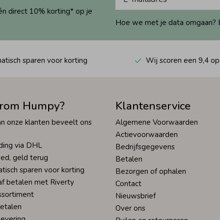
én direct 10% korting* op je
Hoe we met je data omgaan? Bek
tisch sparen voor korting
Wij scoren een 9,4 op
rom Humpy?
Klantenservice
n onze klanten beveelt ons
Algemene Voorwaarden
Actievoorwaarden
ding via DHL
Bedrijfsgegevens
ed, geld terug
Betalen
tisch sparen voor korting
Bezorgen of ophalen
af betalen met Riverty
Contact
ssortiment
Nieuwsbrief
betalen
Over ons
levering