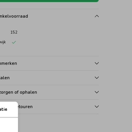
nkelvoorraad
152
wijk
nmerken
talen
zorgen of ophalen
len en retouren
atie