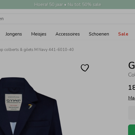
Hoera! 50 jaar • Nu tot 50% sale
Jongens
Meisjes
Accessoires
Schoenen
Sale
p colberts & gilets M Navy 441-6010-40
G
Co
1
Ma