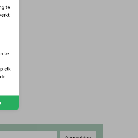
ng te
erkt.
an te
op elk
 de
n
Aanmelden