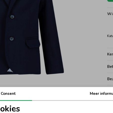
Wi
Kat
Ke
Be
Be
Rui
Consent
Meer inform
okies