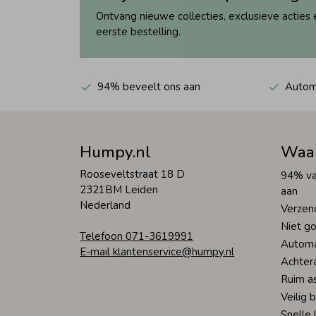
Ontvang nieuwe collecties, exclusieve acties 
eerste bestelling.
94% beveelt ons aan
Automa
Humpy.nl
Waa
Rooseveltstraat 18 D
94% va
2321BM Leiden
aan
Nederland
Verzen
Niet go
Telefoon 071-3619991
Automa
E-mail klantenservice@humpy.nl
Achter
Ruim a
Veilig 
Snelle 