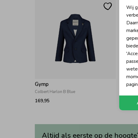
N
Wij g
verbe
A
Daarn
marke
geper
biede
'Acce
passe
wete
momen
Gymp
Gymp
pagin
Colbert Harlon B Blue
Colbert
169,95
169,95
Altijd als eerste op de hoogte