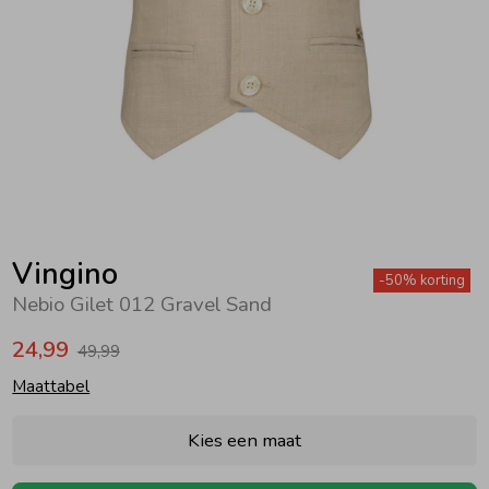
Zwemkleding
Zwemkleding
Cadeaubonnen
Winterjassen
Zwemvesten & Zwembandjes
Winterjassen
Jassen
Jassen
Haaraccessoires
Zomerjassen
Zomerjassen
Vesten
Vesten
Kledingaccessoires
Overhemden
Overhemden
Babyaccessoires
Vingino
-50% korting
Nebio Gilet 012 Gravel Sand
Colberts & Gilets
Jurken
Verzorgingsproducten
24,99
49,99
Maattabel
Boxpakjes
Rokken & Skorts
Beenmode
Kies een maat
Rompers
Jumpsuits
Winteraccessoires