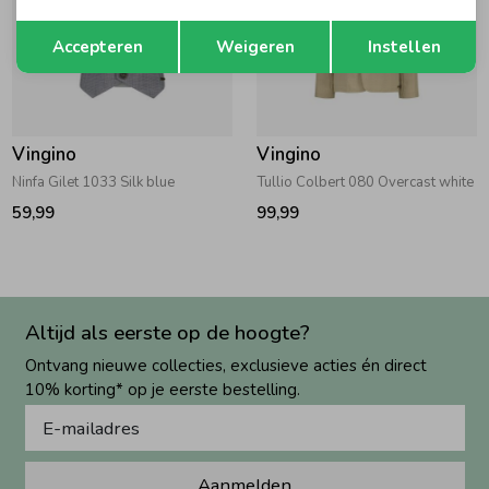
Opslaan
Terug
Accepteren
Weigeren
Instellen
Vingino
Vingino
Ninfa Gilet 1033 Silk blue
Tullio Colbert 080 Overcast white
59,99
99,99
Altijd als eerste op de hoogte?
Ontvang nieuwe collecties, exclusieve acties én direct
10% korting* op je eerste bestelling.
Aanmelden