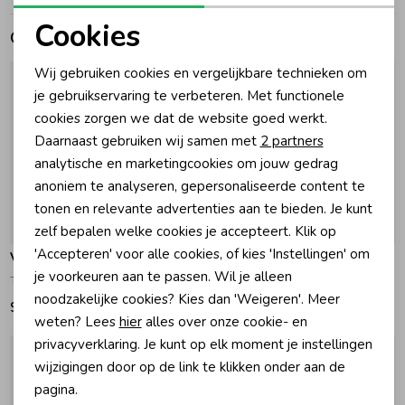
Cookies
Gerelateerde producten
Zomeraccessoires
Noodzakelijke cookies
Wij gebruiken cookies en vergelijkbare technieken om
Personalisatie cookies
je gebruikservaring te verbeteren. Met functionele
Kledingaccessoires
cookies zorgen we dat de website goed werkt.
Analytische cookies
Daarnaast gebruiken wij samen met
2 partners
Beenmode
Marketing cookies
analytische en marketingcookies om jouw gedrag
anoniem te analyseren, gepersonaliseerde content te
tonen en relevante advertenties aan te bieden. Je kunt
Winteraccessoires
zelf bepalen welke cookies je accepteert. Klik op
'Accepteren' voor alle cookies, of kies 'Instellingen' om
Vingino
Vingino
je voorkeuren aan te passen. Wil je alleen
Tito Colbert 1033 Silk blue
Tino Colbert 1550 Baritone Blue
noodzakelijke cookies? Kies dan 'Weigeren'. Meer
99,99
109,99
weten? Lees
hier
alles over onze cookie- en
privacyverklaring. Je kunt op elk moment je instellingen
wijzigingen door op de link te klikken onder aan de
pagina.