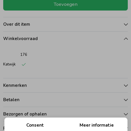
Toevoegen
Ondergoed
Blouses
Over dit item
Regenkleding &-laarzen
Blazers & Gilets
Winkelvoorraad
Zomeraccessoires
Leggings
176
Katwijk
Kledingaccessoires
Boxpakjes
Kenmerken
Beenmode
Rompers
Betalen
Ondergoed
Bezorgen of ophalen
Consent
Meer informatie
Regenkleding &-laarzen
Ruilen en retouren